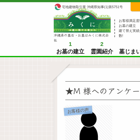
宅地建物取引業 沖縄県知事(1)第5751号
お客様満足度
お墓の建立
建て替え実績
沖縄県の墓石・お墓はみくに株式会
数!
社
1
2
お墓の建立
霊園紹介
墓じま
★M 様へのアンケ
お客様の声