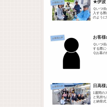
★伊波
お客様の声
Ｑいつ頃
入する際
のように
お客様
お客様の声
Ｑいつ頃
する際に
Ｑお墓の
ネットです
日高様
お客様の声
1週間の
と気持ち
と納骨式
10％です