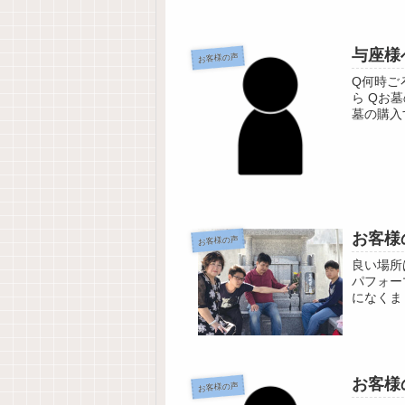
与座様
お客様の声
Q何時ご
ら Qお
墓の購入
の紹介で 
お客様
お客様の声
良い場所
パフォー
になくま
お客様
お客様の声