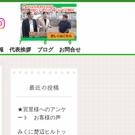
7
8
9
報
代表挨拶
ブログ
お問合せ
最近の投稿
★宮里様へのアンケ
ート お客様の声
みくに楚辺ヒルトッ