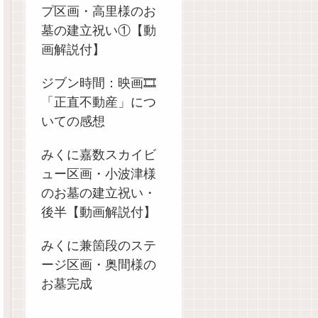
プ区画・高里様のお
墓の建立祝い①【動
画解説付】
ジブン時間：映画🎞️
「正直不動産」につ
いての感想
みくに嘉数スカイビ
ュー区画・小波津様
のお墓の建立祝い・
後半【動画解説付】
みくに兼箇段のステ
ージ区画・奥間様の
お墓完成