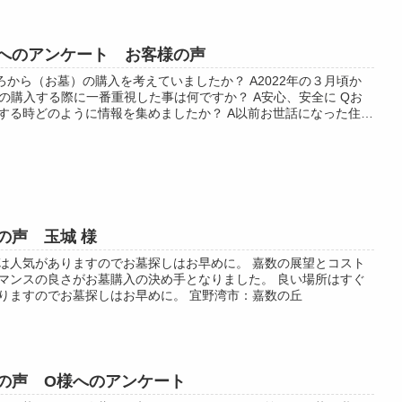
へのアンケート お客様の声
ろから（お墓）の購入を考えていましたか？ A2022年の３月頃か
墓の購入する際に一番重視した事は何ですか？ A安心、安全に Qお
する時どのように情報を集めましたか？ A以前お世話になった住職
Qこれからお墓を...
の声 玉城 様
は人気がありますのでお墓探しはお早めに。 嘉数の展望とコスト
マンスの良さがお墓購入の決め手となりました。 良い場所はすぐ
りますのでお墓探しはお早めに。 宜野湾市：嘉数の丘
の声 O様へのアンケート