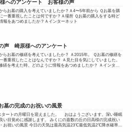
 様へのアンケート お客様の声
からお墓の購入を考えていましたか？Ａ4〜5年前から Ｑお墓を購
に一番重視したことは何ですか？Ａ場所 Ｑお墓の購入をする時ど
情報をあつめましたか？Ａインターネット
の声 崎原様へのアンケート
からお墓の修繕を考えていましたか？ Ａ2015年。 Ｑお墓の修繕を
一番重視したことはなんですか？ Ａ見た目を気にしていました。
修繕を考えた時、どのように情報をあつめましたか？ Ａインター
。 Ｑこれからお墓...
お墓の完成のお祝いの風景
スタートの月曜日を迎えました。 おはようございます。深い睡眠
良い目覚めに感謝します。 みくにの嘉数の丘の日高様の完成祝い
・お祝いの風景 今日の天気は最高気温23℃最低気温2℃降水確率
 施主の日高様ご家族も...