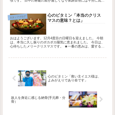
頃です。 日中の寒暖の差が激しくなり体調管理には十分に気を
つけて下さい。 ★日中は、まだ暑いので熱中症とコロナに充分
に気をつけて...
心のビタミン「本当のクリス
スタッフブログ
マスの意味？とは」
おはようございます。12月4度目の日曜日を迎えました。 今朝
は、本当に久し振りのポカポカ陽気に恵まれました。 今日は、
心待ちしたメリークリスマスです。 ★一番の恵みは、愛する家
族・職場・友人達が事故・病気のなく 平穏無事に過ごす事がで
きた事...
心のビタミン「救い主イエス様は、
よみがえりであり命です」
故人を身近に感じる納骨(手元葬・分
骨）