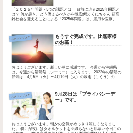
「２０２５年問題・5つの課題とは」 目前に迫る2025年問題と
は？ 何が起き、どう備えるべきかを徹底解説 くにちゃん 超高
齢社会を迎えることによる「2025年問題」は、雇用や医療、福
祉といったさまざまな分野へ多大な影響を及ぼすことが予想さ
れ...
もうすぐ完成です。比嘉家様
スタッフブログ
のお墓！
おはようございます。新しい朝に感謝です。 今週から沖縄県
は、今週から清明祭（シーミー）に入ります。 2022年の清明の
節気は、4月5日（火）〜4月19日（火）の穀雨（こくう）の節
気が始まる前日までの15日間ですので、沖縄は、ゴールデンウ
ィー...
9月28日は「プライバシーデ
スタッフブログ
ー」です。
おはようございます。朝夕の空気がめっきり涼しくなりまし
た。 特に深夜にはタオルケットを羽織らないと肌寒い今日この