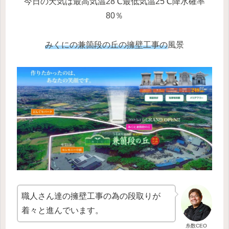
今日の天気は最高気温28℃最低気温25℃降水確率
80％
みくにの兼箇段の丘の擁壁工事の
風景
職人さん達の擁壁工事の為の段取りが
着々と進んでいます。
糸数CEO