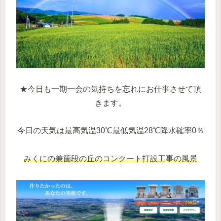
★今日も一期一会の気持ちを忘れにお仕事させて頂
きます。
今日の天気は最高気温30℃最低気温28℃降水確率0％
みくにの兼箇段の丘の
コンクート打設工事の風景