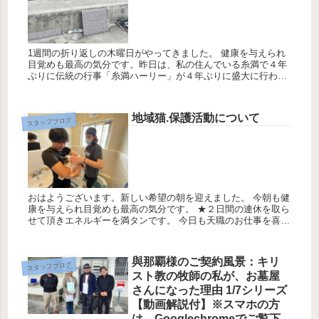
1週間の折り返しの木曜日がやってきました。 健康を与えられ
目覚めも最高の気分です。昨日は、私の住んでいる糸満で４年
ぶりに伝統の行事「糸満ハーリー」が４年ぶりに盛大に行われ
ました。 今日も一日チームワークでお仕事させて頂きます。今
日の天気は最...
地域猫.保護活動について
スタッフブログ
おはようございます。新しい希望の朝を迎えました。 今朝も健
康を与えられ目覚めも最高の気分です。 ★２日間の連休を取ら
せて頂きエネルギーを満タンです。 今日も天職のお仕事を喜ん
で感謝して頑張ります。 今日一日もチーム・ワークを意識して
頑張りま...
與那覇様のご契約風景：キリ
スタッフブログ
スト教の牧師の私が、お墓屋
さんになった理由 1/7シリーズ
【動画解説付】※スマホの方
は、Googlechromeでご覧下