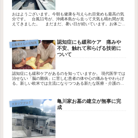
おはようございます。今朝も健康を与えられ目覚めも最高の気
分です。 台風11号が、沖縄本島から去って天気も晴れ間が見
えてきました。 まだまだ、暑い日が続いています。お体ご自
愛下さい。 今日一日もチーム・ワークを意識して頑張ります。
「う...
認知症にも緩和ケア 痛みや
お墓屋さんの豆知識
不安、触れて和らげる技術に
ついて
認知症にも緩和ケアがあるのを知っていますか。 現代医学では
治せない「脳の難病」に苦しむ患者の体や心の痛みをやわらげ
る。新しい欧米では主流になりつつある新たな医療・介護のア
プローチは国内でも広がるだろうか。 東京都江戸川区にある
「IoT美しい...
亀川家お墓の建立が無事に完
スタッフブログ
成