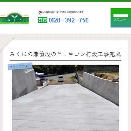
宅地建物取引業 沖縄県知事(1)第5751号
メニュー
みくにの兼箇段の丘：生コン打設工事完成
スタッフブログ