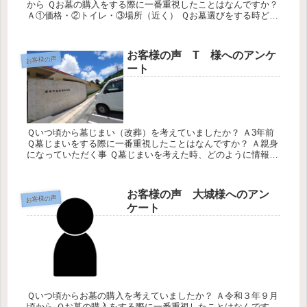
から Ｑお墓の購入をする際に一番重視したことはなんですか？
Ａ①価格・②トイレ・③場所（近く） Ｑお墓選びをする時どの
ように情報をあつめましたか？ Ａ新聞 Ｑみくにのお墓の会社
のサー...
お客様の声 T 様へのアンケ
お客様の声
ート
Ｑいつ頃から墓じまい（改葬）を考えていましたか？ Ａ3年前
Ｑ墓じまいをする際に一番重視したことはなんですか？ Ａ親身
になっていただく事 Ｑ墓じまいを考えた時、どのように情報を
あつめましたか？ Ａ沖縄の葬儀会社、インターネット Ｑみく
にのお...
お客様の声 大城様へのアン
お客様の声
ケート
Ｑいつ頃からお墓の購入を考えていましたか？ Ａ令和３年９月
頃から Ｑお墓の購入をする際に一番重視したことはなんです