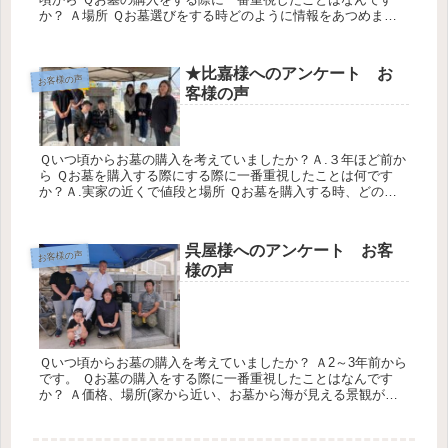
か？ Ａ場所 Ｑお墓選びをする時どのように情報をあつめまし
たか？ Ａインターネット Ｑみくにのお墓の会社のサービスに
ついての感...
★比嘉様へのアンケート お
お客様の声
客様の声
Ｑいつ頃からお墓の購入を考えていましたか？Ａ.３年ほど前か
ら Ｑお墓を購入する際にする際に一番重視したことは何です
か？Ａ.実家の近くで値段と場所 Ｑお墓を購入する時、どのよ
うに情報をあつめましたか？Ａ.広栄の交差点のかんばんを見て
Ｑこれか...
呉屋様へのアンケート お客
お客様の声
様の声
Ｑいつ頃からお墓の購入を考えていましたか？ Ａ2～3年前から
です。 Ｑお墓の購入をする際に一番重視したことはなんです
か？ Ａ価格、場所(家から近い、お墓から海が見える景観がい
い) Ｑお墓選びをする時どのように情報をあつめましたか？ Ａ
看板、...