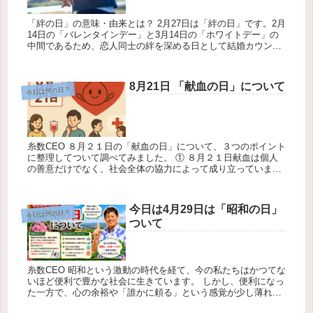
「絆の日」の意味・由来とは？ 2月27日は「絆の日」です。2月
14日の「バレンタインデー」と3月14日の「ホワイトデー」の
中間であるため、恋人同士の絆を深める日として結婚カウンセ
ラーなどが制定。またこの日は「冬の恋人の日」とも呼ばれて
います...
8月21日 「献血の日」について
今日は何の日？
糸数CEO ８月２１日の「献血の日」について、３つのポイント
に整理してついて調べてみました。 ① ８月２１日献血は個人
の善意だけでなく、社会全体の協力によって成り立っていま
す。とは？ 糸数盛夫 ８月２１日は、日本赤十字社によって
「献血の日」...
今日は4月29日は「昭和の日」
今日は何の日？
ついて
糸数CEO 昭和という激動の時代を経て、今の私たちはかつてな
いほど便利で豊かな社会に生きています。 しかし、便利になっ
た一方で、心の余裕や「誰かに頼る」という感覚が少し薄れて
しまっているかもしれません。この祝日を、ただの休みではな