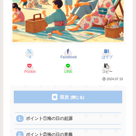
X
Facebook
はてブ
Pocket
LINE
コピー
2024.07.15
目次
ポイント①海の日の起源
ポイント②海の日の意義