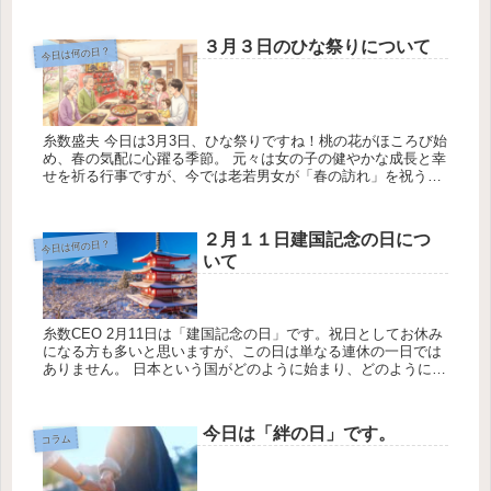
して知られていますが、「ムーチーの日」は旧暦12月8日にあ
たる日です。...
３月３日のひな祭りについて
今日は何の日？
糸数盛夫 今日は3月3日、ひな祭りですね！桃の花がほころび始
め、春の気配に心躍る季節。 元々は女の子の健やかな成長と幸
せを祈る行事ですが、今では老若男女が「春の訪れ」を祝う華
やかな一日として定着しています。 今回は、ひな祭りをより深
く楽しむ...
２月１１日建国記念の日につ
今日は何の日？
いて
糸数CEO 2月11日は「建国記念の日」です。祝日としてお休み
になる方も多いと思いますが、この日は単なる連休の一日では
ありません。 日本という国がどのように始まり、どのように受
け継がれてきたのかを静かに思い起こす日です。忙しい日常の
中では、...
今日は「絆の日」です。
コラム