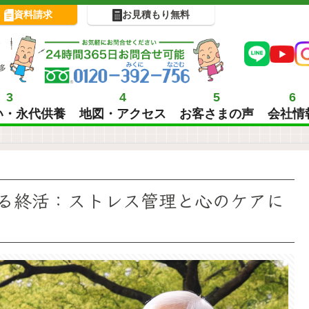
資料請求
お見積もり無料
!
多
3
4
5
6
い・永代供養
地図・アクセス
お客さまの声
会社情
る終活：ストレス管理と心のケアに