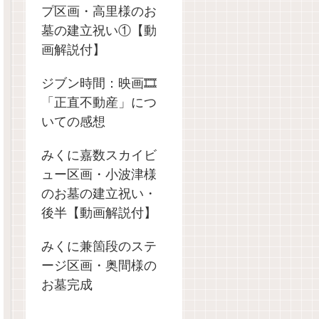
プ区画・高里様のお
墓の建立祝い①【動
画解説付】
ジブン時間：映画🎞️
「正直不動産」につ
いての感想
みくに嘉数スカイビ
ュー区画・小波津様
のお墓の建立祝い・
後半【動画解説付】
みくに兼箇段のステ
ージ区画・奥間様の
お墓完成