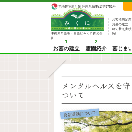
宅地建物取引業 沖縄県知事(1)第5751号
お客様満足度
お墓の建立
建て替え実績
沖縄県の墓石・お墓はみくに株式会
数!
社
1
2
お墓の建立
霊園紹介
墓じま
メンタルヘルスを守
ついて
終活活動について