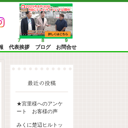
7
8
9
報
代表挨拶
ブログ
お問合せ
最近の投稿
★宮里様へのアンケ
ート お客様の声
みくに楚辺ヒルトッ