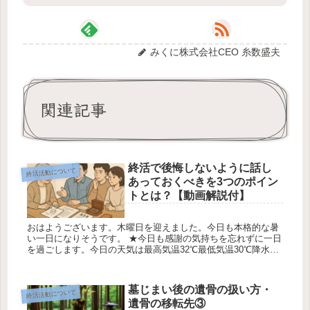
みくに株式会社CEO 糸数盛夫
関連記事
終活で後悔しないように話し
終活活動について
あっておくべきを3つのポイン
トとは？【動画解説付】
おはようございます。木曜日を迎えました。今日も本格的な暑
い一日になりそうです。 ★今日も感謝の気持ちを忘れずに一日
を過ごします。今日の天気は最高気温32℃最低気温30℃降水確
率0％です 糸数盛夫（終活ガイド上級） 終活で後悔しないため
に家族...
墓じまい後の遺骨の扱い方・
終活活動について
遺骨の移転先③