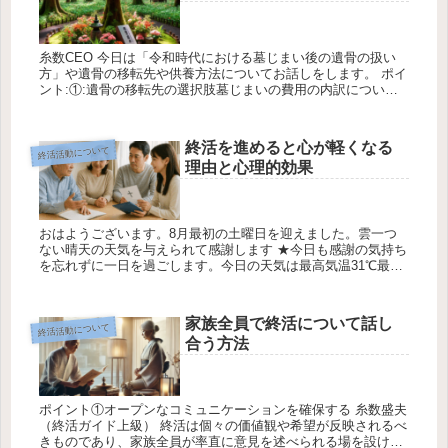
糸数CEO 今日は「令和時代における墓じまい後の遺骨の扱い
方」や遺骨の移転先や供養方法についてお話しをします。 ポイ
ント:①:遺骨の移転先の選択肢墓じまいの費用の内訳について
営業担当：上原 日本は急速な高齢化と少子化が進行しており、
家族構...
終活を進めると心が軽くなる
終活活動について
理由と心理的効果
おはようございます。8月最初の土曜日を迎えました。雲一つ
ない晴天の天気を与えられて感謝します ★今日も感謝の気持ち
を忘れずに一日を過ごします。今日の天気は最高気温31℃最低
気温28℃降水確率0％です終活を進めると心が軽くなる理由と
心理的効果...
家族全員で終活について話し
終活活動について
合う方法
ポイント①オープンなコミュニケーションを確保する 糸数盛夫
（終活ガイド上級） 終活は個々の価値観や希望が反映されるべ
きものであり、家族全員が率直に意見を述べられる場を設ける