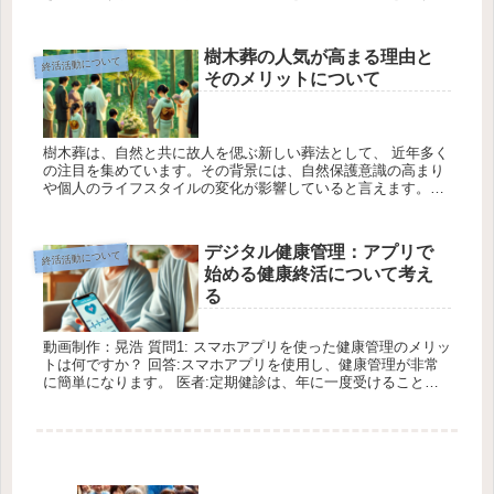
ことが重要です。 お互いの考えや気持ちを尊重し、共感を持っ
て話を進め...
樹木葬の人気が高まる理由と
終活活動について
そのメリットについて
樹木葬は、自然と共に故人を偲ぶ新しい葬法として、 近年多く
の注目を集めています。その背景には、自然保護意識の高まり
や個人のライフスタイルの変化が影響していると言えます。以
下の3つのポイントで、樹木葬の利点や近年の人気の背景を解
説します。 ポ...
デジタル健康管理：アプリで
終活活動について
始める健康終活について考え
る
動画制作：晃浩 質問1: スマホアプリを使った健康管理のメリッ
トは何ですか？ 回答:スマホアプリを使用し、健康管理が非常
に簡単になります。 医者:定期健診は、年に一度受けることを
強くおすすめします。 毎日の歩数や運動量、食事内容、睡眠の
質を...