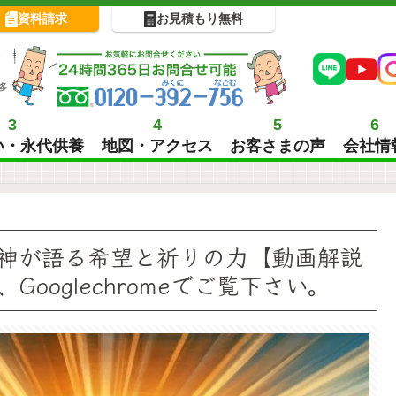
資料請求
お見積もり無料
!
多
3
4
5
6
い・永代供養
地図・アクセス
お客さまの声
会社情
神が語る希望と祈りの力【動画解説
ooglechromeでご覧下さい。