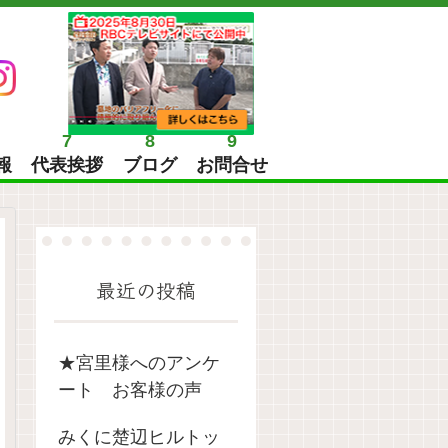
7
8
9
報
代表挨拶
ブログ
お問合せ
最近の投稿
★宮里様へのアンケ
ート お客様の声
みくに楚辺ヒルトッ