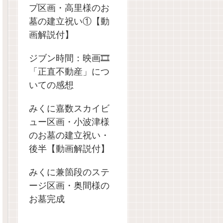
プ区画・高里様のお
墓の建立祝い①【動
画解説付】
ジブン時間：映画🎞️
「正直不動産」につ
いての感想
みくに嘉数スカイビ
ュー区画・小波津様
のお墓の建立祝い・
後半【動画解説付】
みくに兼箇段のステ
ージ区画・奥間様の
お墓完成