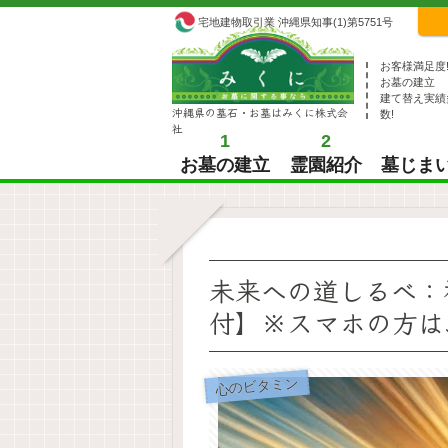
宅地建物取引業 沖縄県知事(1)第5751号
お客様満足度
お墓の建立
建て替え実績
沖縄県の墓石・お墓はみくに株式会
数!
社
1
2
お墓の建立
霊園紹介
墓じま
未来への道しるべ：
付】※スマホの方は、G
心のビタミン