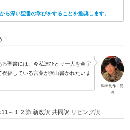
から深い聖書の学びをすることを推奨します。
う！
ある聖書には、今私達ひとり一人を全宇
て祝福している言葉が沢山書かれたいま
動画制作：晃
浩
:11～１２節:新改訳 共同訳 リビング訳