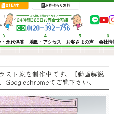
資料請求
お見積もり無料
!
多
3
4
5
6
い・永代供養
地図・アクセス
お客さまの声
会社情
ラスト案を制作中です。【動画解説
ooglechromeでご覧下さい。