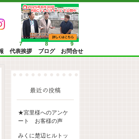
7
8
9
報
代表挨拶
ブログ
お問合せ
最近の投稿
★宮里様へのアンケ
ート お客様の声
みくに楚辺ヒルトッ