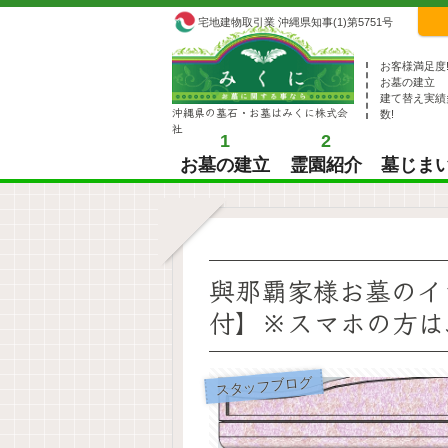
宅地建物取引業 沖縄県知事(1)第5751号
お客様満足度
お墓の建立
建て替え実績
沖縄県の墓石・お墓はみくに株式会
数!
社
1
2
お墓の建立
霊園紹介
墓じま
與那覇家様お墓のイ
付】※スマホの方は、G
スタッフブログ