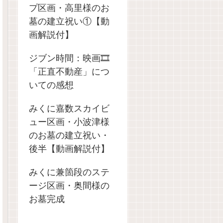
プ区画・高里様のお
墓の建立祝い①【動
画解説付】
ジブン時間：映画🎞️
「正直不動産」につ
いての感想
みくに嘉数スカイビ
ュー区画・小波津様
のお墓の建立祝い・
後半【動画解説付】
みくに兼箇段のステ
ージ区画・奥間様の
お墓完成