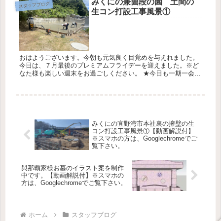
みくにの兼箇段の園 土間の
スタッフブログ
生コン打設工事風景①
おはようございます。今朝も元気良く目覚めを与えれました。
今日は、７月最後のプレミアムフライデーを迎えました。※ど
なた様も楽しい週末をお過ごしください。 ★今日も一期一会の
気持ちを忘れにお仕事させて頂きます。 今日の天気は最高気温
33℃最低...
みくにの宜野湾市本社裏の擁壁の生
コン打設工事風景①【動画解説付】
※スマホの方は、Googlechromeでご
覧下さい。
與那覇家様お墓のイラスト案を制作
中です。【動画解説付】※スマホの
方は、Googlechromeでご覧下さい。
ホーム
スタッフブログ