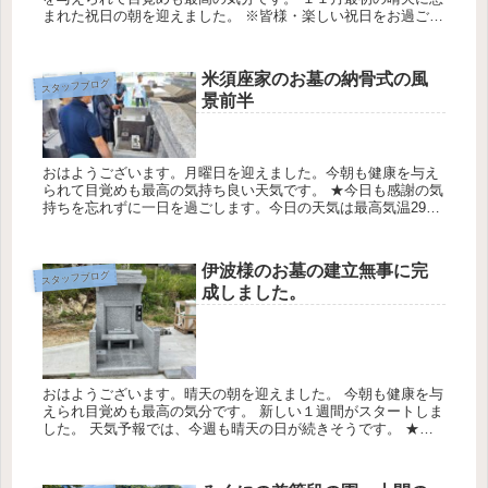
まれた祝日の朝を迎えました。 ※皆様・楽しい祝日をお過ごし
下さい。 今日の天気は最高気温27℃最低24℃降水確率30%
今...
米須座家のお墓の納骨式の風
スタッフブログ
景前半
おはようございます。月曜日を迎えました。今朝も健康を与え
られて目覚めも最高の気持ち良い天気です。 ★今日も感謝の気
持ちを忘れずに一日を過ごします。今日の天気は最高気温29℃
最低気温27℃降水確率0％です米須家様のお墓の墓のお祝い・
納骨式の風...
伊波様のお墓の建立無事に完
スタッフブログ
成しました。
おはようございます。晴天の朝を迎えました。 今朝も健康を与
えられ目覚めも最高の気分です。 新しい１週間がスタートしま
した。 天気予報では、今週も晴天の日が続きそうです。 ★熱
中症に気をつけてお過ごし下さい。 ★適切な予防をして熱中症
を防ぎま...