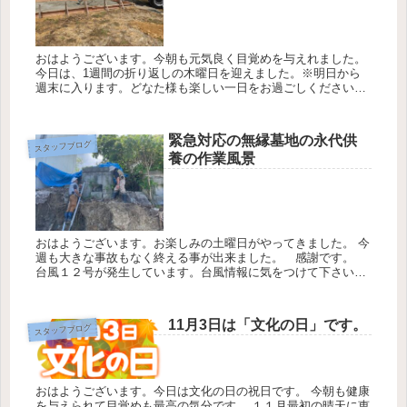
おはようございます。今朝も元気良く目覚めを与えれました。
今日は、1週間の折り返しの木曜日を迎えました。※明日から
週末に入ります。どなた様も楽しい一日をお過ごしください。
★今日も一期一会の気持ちを忘れにお仕事させて頂きます。 今
日の天気は...
緊急対応の無縁墓地の永代供
スタッフブログ
養の作業風景
おはようございます。お楽しみの土曜日がやってきました。 今
週も大きな事故もなく終える事が出来ました。 感謝です。
台風１２号が発生しています。台風情報に気をつけて下さい。
★一期一会の気持ちを忘れずにお仕事に勤しみます。 今日の
天気は最...
11月3日は「文化の日」です。
スタッフブログ
おはようございます。今日は文化の日の祝日です。 今朝も健康
を与えられて目覚めも最高の気分です。 １１月最初の晴天に恵