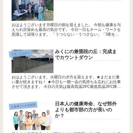
おはようございます月曜日の朝を迎えました。 今朝も健康を与
えられ目覚めも最高の気分です。 今日一日もチーム・ワークを
意識して頑張ります。 「うつらない・うつさない」「3密を避
ける」「社会的距離を保つ」 の３点を守り過ごさせて頂きま
す。 ★...
みくにの兼箇段の丘：完成ま
スタッフブログ
でカウントダウン
おはようございます。火曜日の夕方を迎えます。★まだまだ暑
い夏が続きますね！ ★今日も一期一会の気持ちを忘れにお仕事
させて頂きます。 今日の天気は最高気温29℃最低気温28℃降水
確率0％ みくにの兼箇段の丘の完成・カウントダウン 糸数CEO
...
日本人の健康寿命、なぜ郊外
お墓屋さんの豆知識
よりも都市部の方が長いの
か？