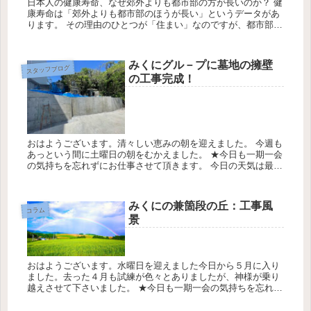
日本人の健康寿命、なぜ郊外よりも都市部の方が長いのか？ 健
康寿命は「郊外よりも都市部のほうが長い」というデータがあ
ります。 その理由のひとつが「住まい」なのですが、都市部の
マンションは高齢者の生活に向いているようです。 今回、メル
マガ『まん...
みくにグル－プに墓地の擁壁
スタッフブログ
の工事完成！
おはようございます。清々しい恵みの朝を迎えました。 今週も
あっという間に土曜日の朝をむかえました。 ★今日も一期一会
の気持ちを忘れずにお仕事させて頂きます。 今日の天気は最高
気温29℃最低気温24℃降水確率30％です。 みくにグル－プの管
理...
みくにの兼箇段の丘：工事風
コラム
景
おはようございます。水曜日を迎えました今日から５月に入り
ました。去った４月も試練が色々とありましたが、神様が乗り
越えさせて下さいました。 ★今日も一期一会の気持ちを忘れに
お仕事させて頂きます。 今日の天気は最高気温24℃最低気温
22℃降水確...