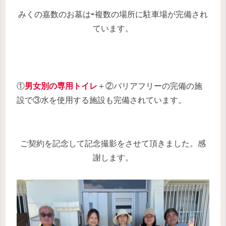
みくの嘉数のお墓
は⇨複数の場所に駐車場が完備され
ています。
①
男女別の専用トイレ
＋②
バリアフリーの完備の施
設
で③
水を使用する施設
も完備されています。
ご契約を記念して記念撮影をさせて頂きました。感
謝します。