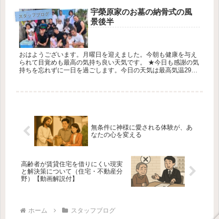
宇榮原家のお墓の納骨式の風
スタッフブログ
景後半
おはようございます。月曜日を迎えました。今朝も健康を与え
られて目覚めも最高の気持ち良い天気です。 ★今日も感謝の気
持ちを忘れずに一日を過ごします。今日の天気は最高気温29℃
最低気温27℃降水確率30％です宇榮原家様のお墓の墓のお祝
い・納骨式...
無条件に神様に愛される体験が、あ
なたの心を変える
高齢者が賃貸住宅を借りにくい現実
と解決策について（住宅・不動産分
野）【動画解説付】
ホーム
スタッフブログ