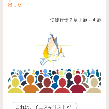
だ
出
した
使徒行伝２章１節～４節
これは、イエスキリストが