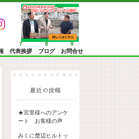
7
8
9
報
代表挨拶
ブログ
お問合せ
最近の投稿
★宮里様へのアンケ
ート お客様の声
みくに楚辺ヒルトッ