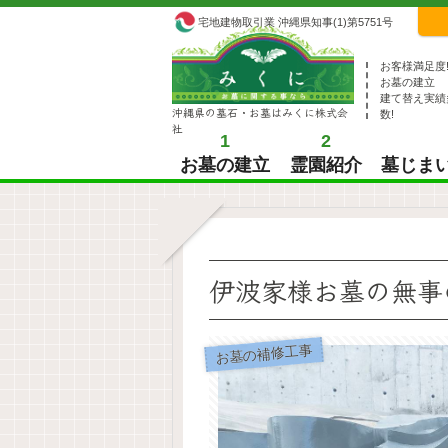
宅地建物取引業 沖縄県知事(1)第5751号
お客様満足度
お墓の建立
建て替え実績
沖縄県の墓石・お墓はみくに株式会
数!
社
1
2
お墓の建立
霊園紹介
墓じま
伊波家様お墓の無事
お墓の補修工事