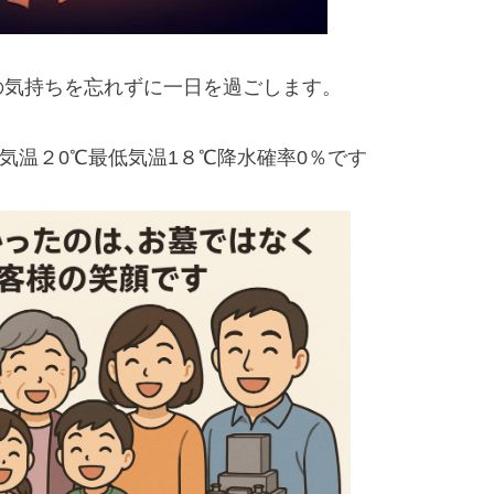
の気持ちを忘れずに一日を過ごします。
気温２0℃最低気温1８℃降水確率0％です