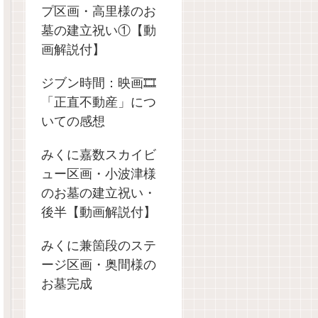
プ区画・高里様のお
墓の建立祝い①【動
画解説付】
ジブン時間：映画🎞️
「正直不動産」につ
いての感想
みくに嘉数スカイビ
ュー区画・小波津様
のお墓の建立祝い・
後半【動画解説付】
みくに兼箇段のステ
ージ区画・奥間様の
お墓完成