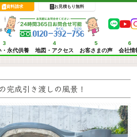
資料請求
お見積もり無料
!
多
3
4
5
6
い・永代供養
地図・アクセス
お客さまの声
会社情
の完成引き渡しの風景！