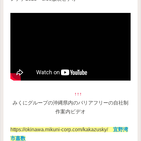
↑↑↑
みくにグループの沖縄県内のバリア
フリーの自社制
作案内ビデオ
https://okinawa.mikuni-corp.com/kakazusky/
宜野湾
市嘉数