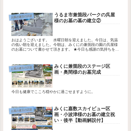
25℃最低気温23℃降水確率0％です 仲地家様のお墓の墓の建立
順調です①...
うるま市兼箇段パークの呉屋
お墓の建立の話題
様のお墓の墓の建立②
おはようございます。 水曜日朝を迎えました。今日は、気温
の低い朝を迎えました。今朝は、みくにの兼箇段の園の呉屋様
のお墓について書かせて頂きます。 ★今日も感謝の気持ちを忘
れずに一日を過ごします。今日の最高気温1４℃最低気温1３℃
降水確率0％...
みくに兼箇段のステージ区
お墓の建立の話題
画・奥間様のお墓完成
今日も健康でこころ穏やかに過ごせますように。
みくに嘉数スカイビュー区
お墓の建立の話題
画・小波津様のお墓の建立祝
い・後半【動画解説付】