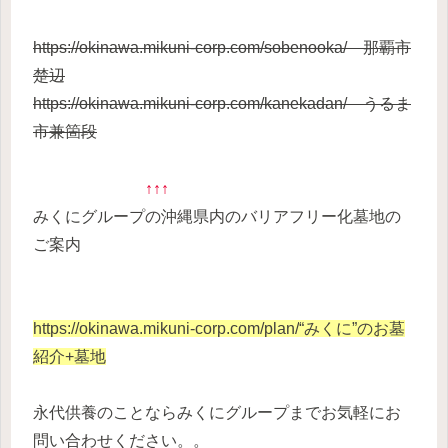
https://okinawa.mikuni-corp.com/sobenooka/ 那覇市
楚辺
https://okinawa.mikuni-corp.com/kanekadan/ うるま
市兼箇段
↑↑↑
みくにグループの沖縄県内のバリアフリー化墓地の
ご案内
https://okinawa.mikuni-corp.com/plan/
“みくに”のお墓
紹介+墓地
永代供養のことならみくにグループまでお気軽にお
問い合わせください。。