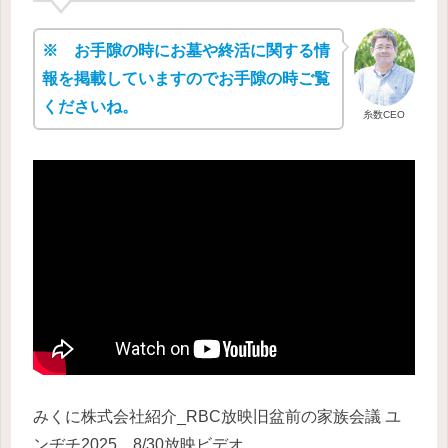
※ お手隙の時にお墓や終活に関する情
報を掲載していますのでお手隙の時ご覧
くださいね。
糸数CEO
みくに株式会社紹介_RBC放映旧盆前の家族会議 ユ
ンヂチ2025 8/30放映ビデオ