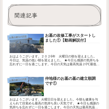
関連記事
お墓の改修工事がスタートし
お墓の建立の話題
ました①【動画解説付】
おはようございます。２０２6年 火曜日の朝を迎えました。
今日は、気温の低い朝を迎えました。 ★今日も感謝の気持ちを
忘れずに一日を過ごします。今日の天気は最高気温２0℃最低気
温15℃降水確率0％です 糸数（お墓ディレクター） 今年最後の
お墓の...
仲地様のお墓の墓の建立順調
お墓の建立の話題
です①
おはようございます。火曜日日を迎えました。今朝も健康を与
えられて目覚めも最高の気持ち良い天気です。 ★今日も感謝の
気持ちを忘れずに一日を過ごします。今日の天気は最高気温