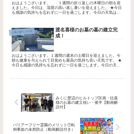
おはようございます。 １週間の折り返しの木曜日の朝を迎
えました。今日は、湿度の高い蒸し暑いを迎えました。 ★今日
も感謝の気持ちを忘れずに一日を過ごします。今日の天気は最
高気温２９℃最低気温２５℃降水確率３０％です 糸数CEO 小
波津家様の...
渡名喜様のお墓の墓の建立完
お墓の建立の話題
成！
おはようございます。１週間の週末の土曜日を迎えました。今
朝も健康を与えられて目覚めも最高の気持ち良い天気です。 ★
今日も感謝の気持ちを忘れずに一日を過ごします。今日の天気
は最高気温25℃最低気温23℃降水確率0％です。 ★今日も感謝
の気持ち...
みくに楚辺のヒルトップ区画・比嘉
様のお墓の建立祝い・後半【動画解
説付】
バリアーフリー霊園のメリット①転
倒事故の未然防止（動画解説付き）