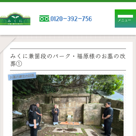
メニュー
みくに兼箇段のパーク・福原様のお墓の改
葬①
お墓の建立の話題