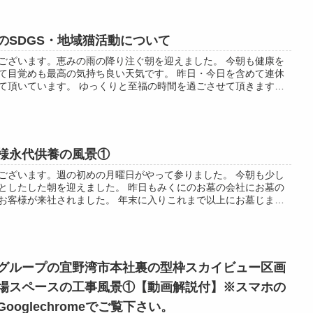
のSDGS・地域猫活動について
ございます。恵みの雨の降り注ぐ朝を迎えました。 今朝も健康を
て目覚めも最高の気持ち良い天気です。 昨日・今日を含めて連休
て頂いています。 ゆっくりと至福の時間を過ごさせて頂きます。
気は最高気温26℃最低気温...
様永代供養の風景①
ございます。週の初めの月曜日がやって参りました。 今朝も少し
としたした朝を迎えました。 昨日もみくにのお墓の会社にお墓の
お客様が来社されました。 年末に入りこれまで以上にお墓じまい
の お客様がお見えになります...
グループの宜野湾市本社裏の型枠スカイビュー区画
場スペースの工事風景①【動画解説付】※スマホの
ooglechromeでご覧下さい。