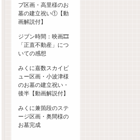
プ区画・高里様のお
墓の建立祝い①【動
画解説付】
ジブン時間：映画🎞️
「正直不動産」につ
いての感想
みくに嘉数スカイビ
ュー区画・小波津様
のお墓の建立祝い・
後半【動画解説付】
みくに兼箇段のステ
ージ区画・奥間様の
お墓完成