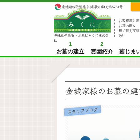
宅地建物取引業 沖縄県知事(1)第5751号
お客様満足度
お墓の建立
建て替え実績
沖縄県の墓石・お墓はみくに株式会
数!
社
1
2
お墓の建立
霊園紹介
墓じま
金城家様のお墓の建
スタッフブログ