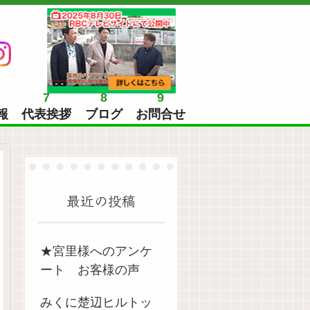
7
8
9
報
代表挨拶
ブログ
お問合せ
最近の投稿
★宮里様へのアンケ
ート お客様の声
みくに楚辺ヒルトッ