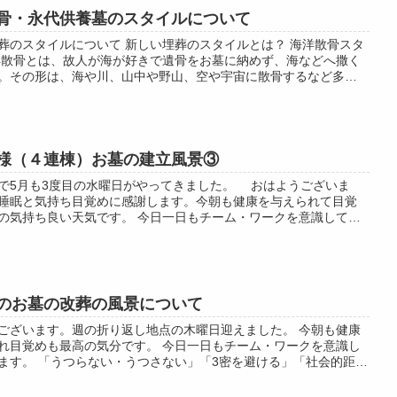
骨・永代供養墓のスタイルについて
葬のスタイルについて 新しい埋葬のスタイルとは？ 海洋散骨スタ
洋散骨とは、故人が海が好きで遺骨をお墓に納めず、海などへ撒く
。その形は、海や川、山中や野山、空や宇宙に散骨するなど多様
ます。 但し、山中や野山など...
様（４連棟）お墓の建立風景③
で5月も3度目の水曜日がやってきました。 おはようございま
睡眠と気持ち目覚めに感謝します。今朝も健康を与えられて目覚
の気持ち良い天気です。 今日一日もチーム・ワークを意識して頑
。★今日も感謝の気持ちを忘れず...
のお墓の改葬の風景について
ございます。週の折り返し地点の木曜日迎えました。 今朝も健康
れ目覚めも最高の気分です。 今日一日もチーム・ワークを意識し
ます。 「うつらない・うつさない」「3密を避ける」「社会的距離
 の３点を守り過ごさせて...