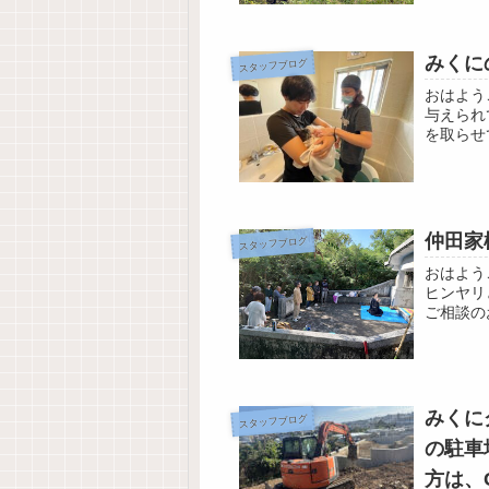
みくに
スタッフブログ
おはよう
与えられ
を取らせ
今日の天
仲田家
スタッフブログ
おはよう
ヒンヤリ
ご相談の
のご相談
みくに
スタッフブログ
の駐車
方は、G