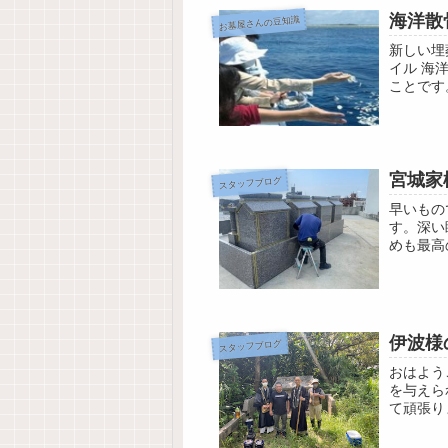
海洋散
お墓屋さんの豆知識
新しい埋
イル 海
ことです
化してい
宮城家
スタッフブログ
早いもの
す。深い
めも最高
張ります
伊波様
スタッフブログ
おはよう
を与えら
て頑張り
を保つ」