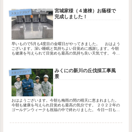
★今週も一...
宮城家様（４連棟）お蔭様で
スタッフブログ
完成しました！
早いもので5月も4度目の金曜日がやってきました。 おはよう
ございます。深い睡眠と気持ちよい目覚めに感謝します。今朝
も健康を与えられて目覚めも最高の気持ち良い天気です。 今日
一日もチーム・ワークを意識して頑張ります。★今日も感謝の
気持ちを忘...
みくにの新川の丘伐採工事風
スタッフブログ
景
おはようございます。今朝も梅雨の間の晴天に恵まれました。
今朝も健康を与えられ目覚めも最高の気分です。 ２０２２年の
ゴールデンウィークも祝福の中で終わりました。 今日一日もチ
ーム・ワークを意識して頑張ります。 「うつらない・うつさな
い」「3...