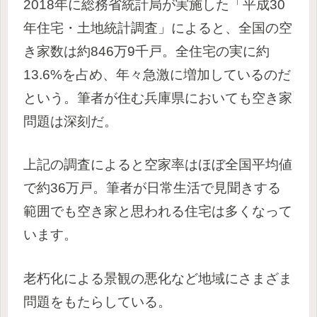
2018年に総務省統計局が実施した
「平成30
年住宅・土地統計調査」
によると、全国の空
き家数は
約846万9千戸
。全住宅の実に
約
13.6%
を占め、年々急激に増加しているのだ
という。
筆者が住む
兵庫県
においても空き家
問題は深刻だ。
上記の調査によると空家率はほぼ全国平均値
で
約36万戸
。筆者が日常生活で見聞きする
範囲でも空き家と思われる住宅は多くなって
います。
老朽化による景観の悪化など地域にさまざま
問題をもたらしている。