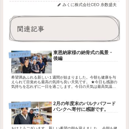
みくに株式会社CEO 糸数盛夫
関連記事
東恩納家様の納骨式の風景・
スタッフブログ
後編
希望満あふれる新しい１週間が始まりました。今朝も健康を与
えられて目覚めも最高の気持ち良い天気です。 ★今日も感謝の
気持ちを忘れずに一日を過ごします。今日の天気は最高気温
19℃最低気温13℃降水確率30％です東恩納家様のお墓の墓のお
祝い・納骨...
2月の年度末のバルナバフード
スタッフブログ
バンクへ寄付に感謝です。
おはようございます。新しい希望の朝を迎えました。 今朝も健