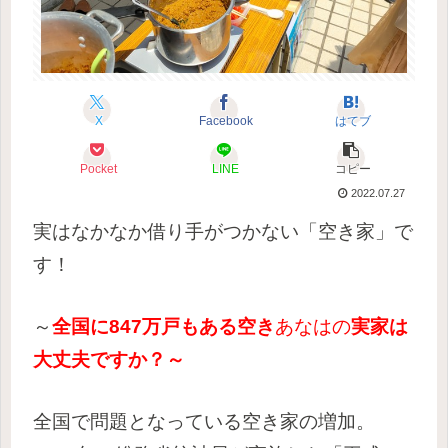
X
Facebook
はてブ
Pocket
LINE
コピー
2022.07.27
実はなかなか借り手がつかない「空き家」で
す！
～
全国に847万戸もある空き
あなはの
実家は
大丈夫ですか？
～
全国で問題となっている
空き家
の増加。