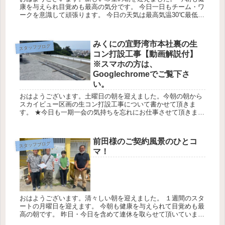
康を与えられ目覚めも最高の気分です。 今日一日もチーム・ワ
ークを意識して頑張ります。 今日の天気は最高気温30℃最低気
温20℃降水確率20％です。 みくにグループで出来る範囲の「Ｓ
Ｄ...
みくにの宜野湾市本社裏の生
スタッフブログ
コン打設工事【動画解説付】
※スマホの方は、
Googlechromeでご覧下さ
い。
おはようございます。土曜日の朝を迎えました。今朝の朝から
スカイビュー区画の生コン打設工事について書かせて頂きま
す。 ★今日も一期一会の気持ちを忘れにお仕事させて頂きま
す。 今日の天気は最高気温21℃最低気温26℃降水確率0％ みく
にの嘉数の...
前田様のご契約風景のひとコ
スタッフブログ
マ！
おはようございます。清々しい朝を迎えました。 １週間のスタ
ートの月曜日を迎えます。 今朝も健康を与えられて目覚めも最
高の朝です。 昨日・今日を含めて連休を取らせて頂いていま
す。 ゆっくりと至福の時間を過ごさせて頂きます。