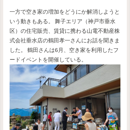
一方で空き家の増加をどうにか解消しようと
いう動きもある。
舞子
エリア（神戸市垂水
区）の住宅販売、賃貸に携わる
山電不動産株
式会社垂水店
の
鶴田孝一
さんにお話を聞きま
した。
鶴田さんは6月、空き家を利用したフ
ードイベントを開催している。