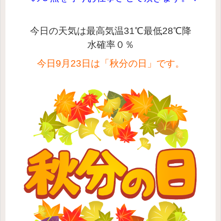
今日の天気は最高気温31
℃最低28
℃降
水確率
０％
今日9月23日は「秋分の日」です。