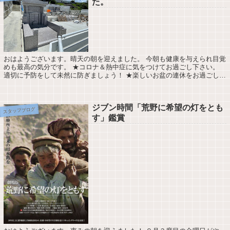
た。
おはようございます。晴天の朝を迎えました。 今朝も健康を与えられ目覚
めも最高の気分です。 ★コロナ＆熱中症に気をつけてお過ごし下さい。
適切に予防をして未然に防ぎましょう！ ★楽しいお盆の連休をお過ごしく
ださい。 今日の天気は最高気温32℃...
ジブン時間「荒野に希望の灯をとも
スタッフブログ
す」鑑賞