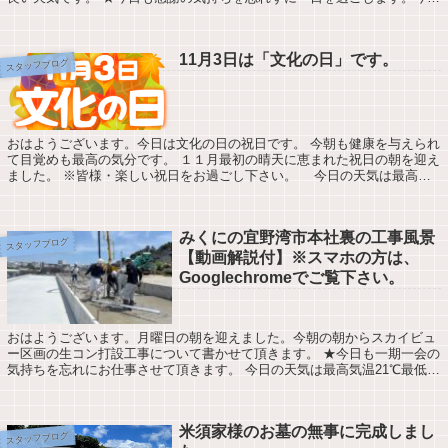
の天気は最高気温21℃最低気温14℃降...
11月3日は「文化の日」です。
スタッフブログ
おはようございます。今日は文化の日の祝日です。 今朝も健康を与えられ
て目覚めも最高の気分です。 １１月最初の晴天に恵まれた祝日の朝を迎え
ました。 ※皆様・楽しい祝日をお過ごし下さい。 今日の天気は最高気
温27℃最低24℃降水確率30% 今...
みくにの宜野湾市本社裏の工事風景
スタッフブログ
【動画解説付】※スマホの方は、
Googlechromeでご覧下さい。
おはようございます。月曜日の朝を迎えました。今朝の朝からスカイビュ
ー区画の生コン打設工事について書かせて頂きます。 ★今日も一期一会の
気持ちを忘れにお仕事させて頂きます。 今日の天気は最高気温21℃最低気
温26℃降水確率0％ みくにの嘉数の...
米須家様のお墓の無事に完成しまし
スタッフブログ