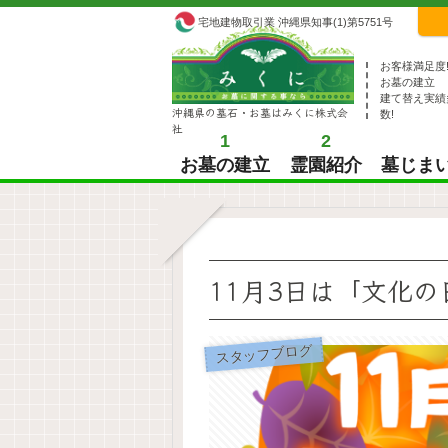
宅地建物取引業 沖縄県知事(1)第5751号
お客様満足度
お墓の建立
建て替え実績
沖縄県の墓石・お墓はみくに株式会
数!
社
1
2
お墓の建立
霊園紹介
墓じま
11月3日は「文化の
スタッフブログ