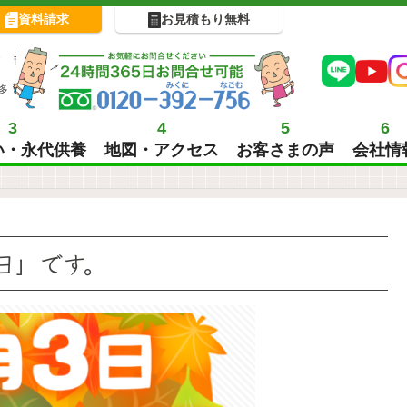
資料請求
お見積もり無料
!
多
3
4
5
6
い・永代供養
地図・アクセス
お客さまの声
会社情
日」です。