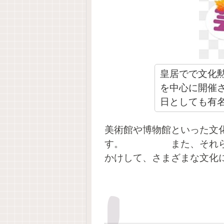
皇居でで文化
を中心に開催
日
としても有
美術館や博物館といった文
す
。 また、それらの
かけして、さまざまな文化