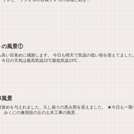
トの風景①
良い目覚めに感謝します。 今日も晴天で気温の低い朝を迎えてました。
日の天気は最高気温22℃最低気温19℃...
事風景
目覚めを与えれました。久し振りの恵み雨を迎えました。 ★今日も一期
。 みくにの兼箇段の丘の土木工事の風景...