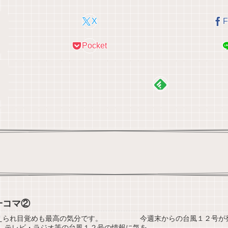
X
F
Pocket
一コマ②
与えられ目覚めも最高の気分です。 今週末からの台風１２号が発生
 テレビ・ラジオ等の台風１２号の情報に気を...