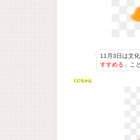
11月3日は文
すすめる
」こ
くにちゃん