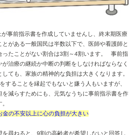
上が事前指示書を作成していませんし、終末期医療
ことがある一般国民は半数以下で、医師や看護師と
合ったことがない割合は3割～4割います。
事前指
かが治療の継続か中断の判断をしなければならなく
としても、家族の精神的な負担は大きくなります。
をすることを縁起でもないと嫌う人もいますが、
担を減らすためにも、元気なうちに事前指示書を作
す。
お金の不安以上に心の負担が大きい
望を尋ねると、9割の高齢者が希望しないと回答し