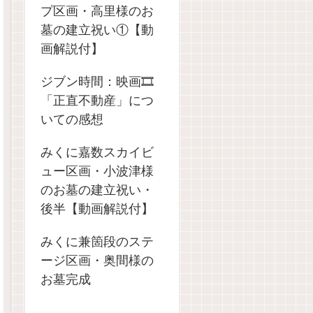
プ区画・高里様のお
墓の建立祝い①【動
画解説付】
ジブン時間：映画🎞️
「正直不動産」につ
いての感想
みくに嘉数スカイビ
ュー区画・小波津様
のお墓の建立祝い・
後半【動画解説付】
みくに兼箇段のステ
ージ区画・奥間様の
お墓完成