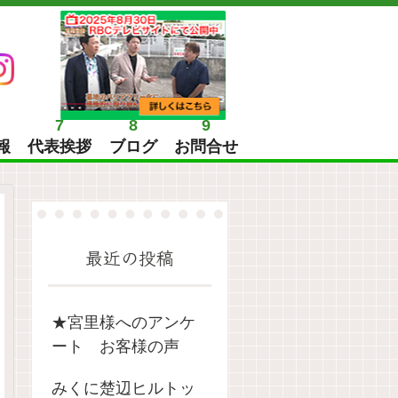
7
8
9
報
代表挨拶
ブログ
お問合せ
最近の投稿
★宮里様へのアンケ
ート お客様の声
みくに楚辺ヒルトッ