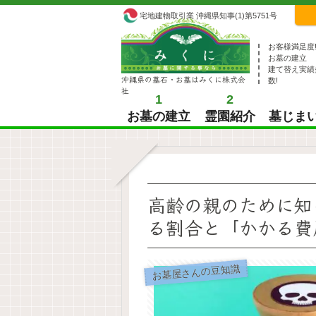
宅地建物取引業 沖縄県知事(1)第5751号
お客様満足度
お墓の建立
建て替え実績
沖縄県の墓石・お墓はみくに株式会
数!
社
1
2
お墓の建立
霊園紹介
墓じま
高齢の親のために知
る割合と「かかる費
お墓屋さんの豆知識