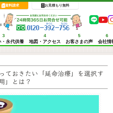
資料請求
お見積もり無料
!
多
3
4
5
6
い・永代供養
地図・アクセス
お客さまの声
会社情
っておきたい「延命治療」を選択す
用」とは？