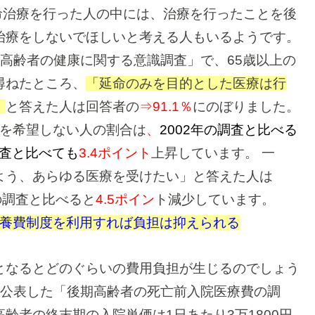
命治療を行った人の中には、治療を行ったことを後
治療をしないでほしいと考える人もいるようです。
「高齢者の健康に関する意識調査」で、65歳以上の
尋ねたところ、
「延命のみを目的とした医療は行
」
と答えた人は回答者の
⇒91.1％
にのぼりました。
を希望しない人の割合は
、
2002年の調査と比べる
調査と比べても
3.4ポイント
上昇しています。
一
よう、あらゆる医療を受けたい」と答えた人は
年の調査と比べると
4.5ポイン
ト減少しています。
養費制度を利用すれば負担は抑えられる
となるとどのぐらいの費用負担が生じるのでしょう
年に公表した「後期高齢者の死亡前入院医療費の調
齢者の終末期の入院単価は1日あたり3万1800円