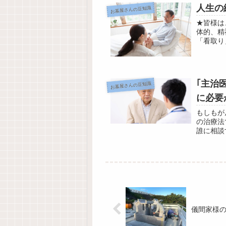
人生の
お墓屋さんの豆知識
★皆様は
体的、精
「看取り
を迎える
｢主治
お墓屋さんの豆知識
に必要
もしもが
の治療法
誰に相談
う病気で
儀間家様