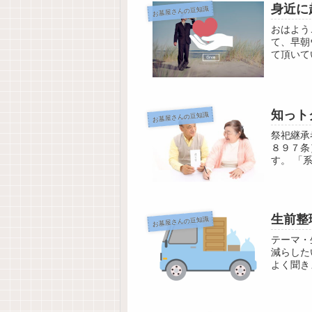
身近に
お墓屋さんの豆知識
おはよう
て、早朝
て頂い
「うつら
知っト
お墓屋さんの豆知識
祭祀継承
８９７条
す。 「
をいいま
生前整
お墓屋さんの豆知識
テーマ・
減らした
よく聞き
い入れの