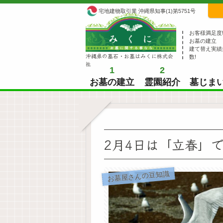
宅地建物取引業 沖縄県知事(1)第5751号
お客様満足度
お墓の建立
建て替え実績
沖縄県の墓石・お墓はみくに株式会
数!
社
1
2
お墓の建立
霊園紹介
墓じま
2月4日は「立春」
お墓屋さんの豆知識