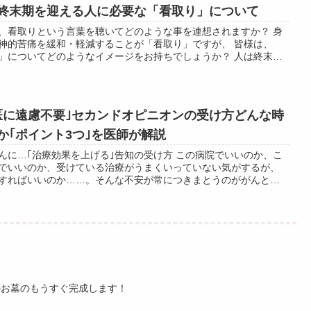
終末期を迎える人に必要な「看取り」について
、看取りという言葉を聴いてどのような事を連想されますか？ 身
神的苦痛を緩和・軽減することが「看取り」ですが、 皆様は、
」についてどのようなイメージをお持ちでしょうか？ 人は終末期
と延命治療ではなく、病気によっ...
医に遠慮不要｣セカンドオピニオンの受け方どんな時
か｢ポイント3つ｣を医師が解説
んに…｢治療効果を上げる｣告知の受け方 この病院でいいのか、こ
でいいのか、受けている治療がうまくいっていない気がするが、
すればいいのか……。そんな不安が常につきまとうのががんとい
す。たとえ同じ治療をしていても...
のお墓のもうすぐ完成します！