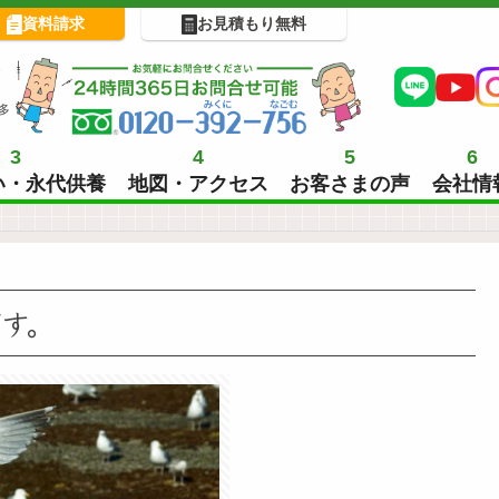
資料請求
お見積もり無料
!
多
3
4
5
6
い・永代供養
地図・アクセス
お客さまの声
会社情
です。