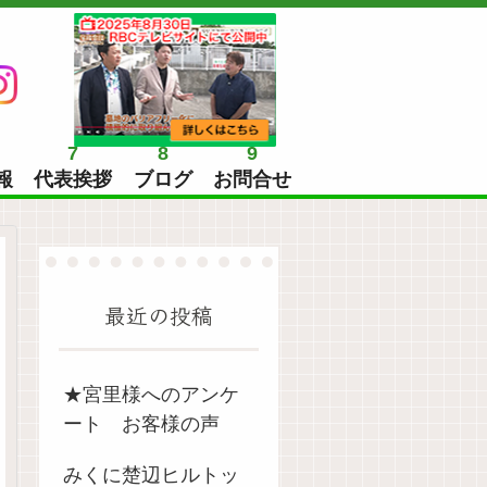
7
8
9
報
代表挨拶
ブログ
お問合せ
最近の投稿
★宮里様へのアンケ
ート お客様の声
みくに楚辺ヒルトッ