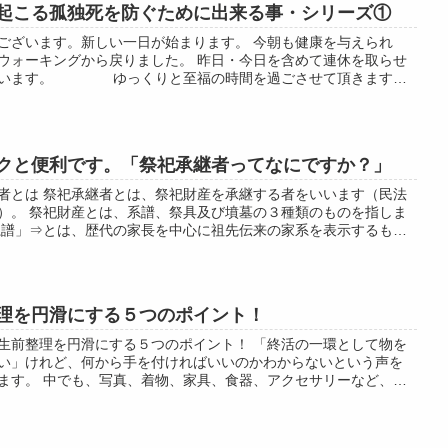
起こる孤独死を防ぐために出来る事・シリーズ①
ございます。新しい一日が始まります。 今朝も健康を与えられ
ウォーキングから戻りました。 昨日・今日を含めて連休を取らせ
ています。 ゆっくりと至福の時間を過ごさせて頂きます。
ない・うつさない」「3密を避...
クと便利です。「祭祀承継者ってなにですか？」
者とは 祭祀承継者とは、祭祀財産を承継する者をいいます（民法
）。 祭祀財産とは、系譜、祭具及び墳墓の３種類のものを指しま
系譜」⇒とは、歴代の家長を中心に祖先伝来の家系を表示するもの
す。 「祭具」⇒とは、祖先の...
理を円滑にする５つのポイント！
生前整理を円滑にする５つのポイント！ 「終活の一環として物を
い」けれど、何から手を付ければいいのかわからないという声を
ます。 中でも、写真、着物、家具、食器、アクセサリーなど、思
ある物は、簡単には手放せません...