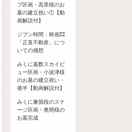
プ区画・高里様のお
墓の建立祝い①【動
画解説付】
ジブン時間：映画🎞️
「正直不動産」につ
いての感想
みくに嘉数スカイビ
ュー区画・小波津様
のお墓の建立祝い・
後半【動画解説付】
みくに兼箇段のステ
ージ区画・奥間様の
お墓完成