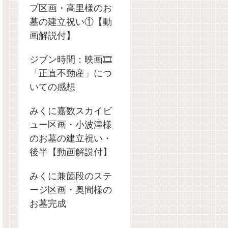
プ区画・高里様のお
墓の建立祝い①【動
画解説付】
ジブン時間：映画🎞️
「正直不動産」につ
いての感想
みくに嘉数スカイビ
ュー区画・小波津様
のお墓の建立祝い・
後半【動画解説付】
みくに兼箇段のステ
ージ区画・奥間様の
お墓完成