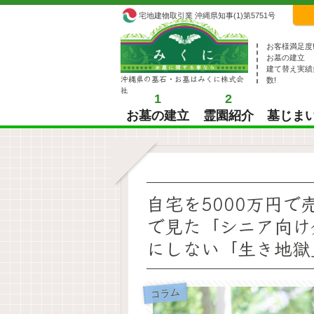
宅地建物取引業 沖縄県知事(1)第5751号
お客様満足度
お墓の建立
建て替え実績
沖縄県の墓石・お墓はみくに株式会
数!
社
1
2
お墓の建立
霊園紹介
墓じま
自宅を5000万円で
で見た「シニア向け
にしない「生き地獄
コラム