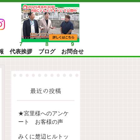
7
8
9
報
代表挨拶
ブログ
お問合せ
最近の投稿
★宮里様へのアンケ
ート お客様の声
みくに楚辺ヒルトッ