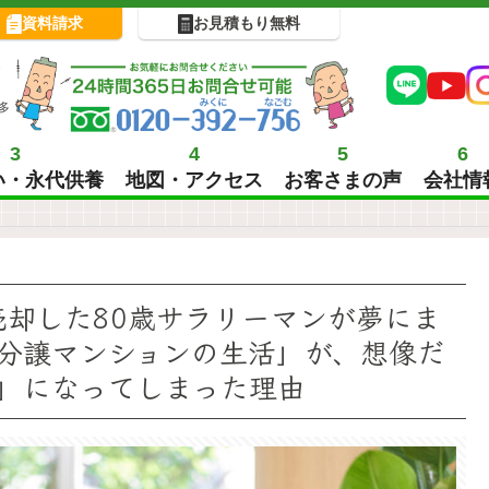
資料請求
お見積もり無料
!
多
3
4
5
6
い・永代供養
地図・アクセス
お客さまの声
会社情
売却した80歳サラリーマンが夢にま
分譲マンションの生活」が、想像だ
」になってしまった理由