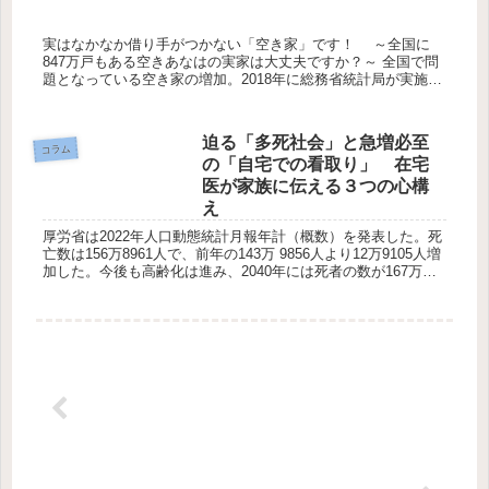
実はなかなか借り手がつかない「空き家」です！ ～全国に
847万戸もある空きあなはの実家は大丈夫ですか？～ 全国で問
題となっている空き家の増加。2018年に総務省統計局が実施し
た「平成30年住宅・土地統計調査」によると、全国の空き家数
は約8...
迫る「多死社会」と急増必至
コラム
の「自宅での看取り」 在宅
医が家族に伝える３つの心構
え
厚労省は2022年人口動態統計月報年計（概数）を発表した。死
亡数は156万8961人で、前年の143万 9856人より12万9105人増
加した。今後も高齢化は進み、2040年には死者の数が167万人
でピークを迎えると推計されている（※1）。...