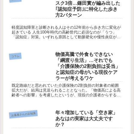
スク3倍…鎌田實が編み出した
｢認知症予防｣に特化した歩き
方2パターン
軽度認知障害と診断される人はその12年前から歩き方に変化が
起きている 人生100年時代の高齢世代に必須なのが「うつ」
「認知症」対策。いずれも原因として動脈硬化や慢性炎症が大
きく関わっている。諏訪中央病院名誉院長の鎌田實さんは「知
り合いの編集...
物価高騰で外食もできない
コラム
「綱渡り生活」…それでも
「介護保険の2割負担は妥当」
と認知症の母がいる現役ケア
ラーが考えるワケ
既定路線だと思われていた介護保険の2割負担の対象者の範囲
拡大だが、結局は見送られることとなった。「物価高による高
齢者への影響」を考慮したというが、現役の介護者からすると
「2割負担は妥当」という意見もある。 『おばあちゃんは、ぼ
くが介護します...
年々増加している「空き家」
お墓屋さんの豆知識
あなはの実家は大丈夫です
か？