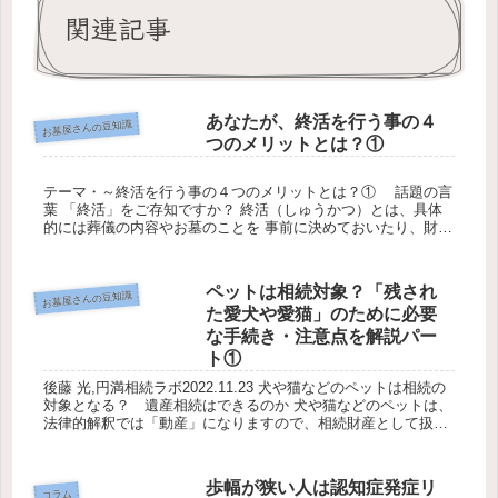
関連記事
あなたが、終活を行う事の４
お墓屋さんの豆知識
つのメリットとは？①
テーマ・～終活を行う事の４つのメリットとは？① 話題の言
葉 「終活」をご存知ですか？ 終活（しゅうかつ）とは、具体
的には葬儀の内容やお墓のことを 事前に決めておいたり、財産
配分が主目的である遺言とは別に、 自分の思いや意思、願いを
綴るノー...
ペットは相続対象？「残され
お墓屋さんの豆知識
た愛犬や愛猫」のために必要
な手続き・注意点を解説パー
ト①
後藤 光,円満相続ラボ2022.11.23 犬や猫などのペットは相続の
対象となる？ 遺産相続はできるのか 犬や猫などのペットは、
法律的解釈では「動産」になりますので、相続財産として扱わ
れます。そのため、遺産相続の対象になります。 皆さんもご...
歩幅が狭い人は認知症発症リ
コラム