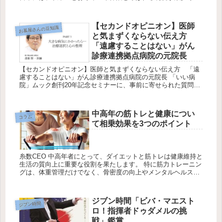
在しております。 終活を考える上で、これらの制度を理解して
おくことも...
【セカンドオピニオン】医師
お墓屋さんの豆知識
と気まずくならない伝え方
「遠慮することはない」がん
診療連携拠点病院の元院長
【セカンドオピニオン】医師と気まずくならない伝え方 「遠
慮することはない」がん診療連携拠点病院の元院長 「いい病
院」ムック創刊20年記念セミナーに、事前に寄せられた質問に
お答えいただきました 週刊朝日MOOK「手術数でわかる い
い病院」の...
中高年の筋トレと健康につい
コラム
て相乗効果を3つのポイント
糸数CEO 中高年者にとって、ダイエットと筋トレは健康維持と
生活の質向上に重要な役割を果たします。 特に筋力トレーニン
グは、体重管理だけでなく、骨密度の向上やメンタルヘルスの
改善にも寄与します。ここでは、中高年者がダイエットのため
に筋トレを...
ジブン時間「ビバ・マエスト
ジブン時間
ロ！指揮者ドゥダメルの挑
戦」鑑賞