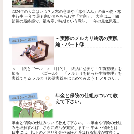
2024年の大寒はいつ？大寒の意味や「寒仕込み」の食べ物・寒
中行事 一年で最も寒い頃をあらわす「大寒」。 大寒は二十四
節気の最終節で、最も寒い時期という意味。一年の最低気温も
この時期に記録されることが多いようです。2024年の大寒（だ
いかん...
～実際のメルカリ終活の実践
お墓屋さんの豆知識
編・パート③
＜ 目的とゴール ＞ 《目的》 終活に必要な「生前整理」を
知る 《ゴール》 「メルカリを使った生前整理」を
実践できる メルカリ終活実践をはじめてみよう！ メルカリ準
備編① ＜アカウント作成＞ メルカリ準備編② ＜プロフィー
ル作成＞...
年金と保険の仕組みついて教
お墓屋さんの豆知識
えて下さい。
年金と保険の仕組みついて教えて下さい。 ～年金や保険の仕組
みを理解すれば、さらに終活が充実します～ 年金・保険とは
日本には、以下のとおり年金や保険と呼ばれる制度が数多く存