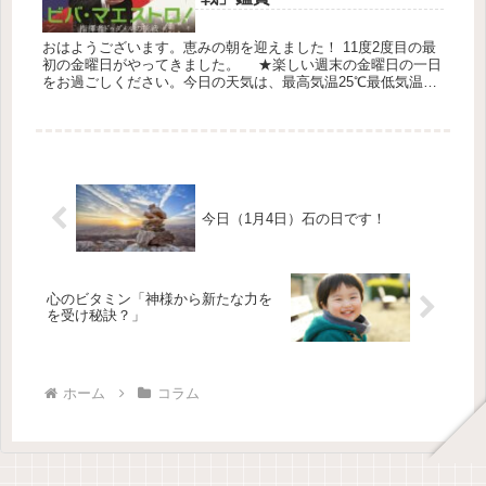
おはようございます。恵みの朝を迎えました！ 11度2度目の最
初の金曜日がやってきました。 ★楽しい週末の金曜日の一日
をお過ごしください。今日の天気は、最高気温25℃最低気温
23℃降水確率90％です。ジブン時間を確保して「ビバ・マエス
トロ！...
今日（1月4日）石の日です！
心のビタミン「神様から新たな力を
を受け秘訣？」
ホーム
コラム