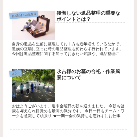
または起業という3つの選択肢が示されてきたが、プロジェク
トごとに仕事を...
後悔しない遺品整理の重要な
お墓屋さんの豆知識
ポイントとは？
自身の遺品を生前に整理しておく方も近年増えているなかで、
遺族の立場に立った時の遺品整理も変わらず行われています。
今回は遺品整理に関する知っておきたい知識や、遺品整理に関
する問題などの具体的な事例ををご紹介します。 ★後悔しない
遺品整理や遺...
永吉様のお墓の合祀・作業風
コラム
景について
おはようございます。週末金曜日の朝を迎えました。 今朝も健
康を与えられ目覚めも最高の気分です。 今日一日もチーム・ワ
ークを意識して頑張り ★一期一会の気持ちを忘れずにお仕事に
勤しみます。今日の天気は最高気温28℃最低気温23℃降水確率
30％...