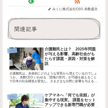
みくに株式会社CEO 糸数盛夫
関連記事
介護難民とは？ 2025年問題
コラム
が与える影響、高齢社会がも
たらす課題・原因・対策を解
説
介護難民は、具体的にどのような背景から増えているのでしょ
うか。 糸数CEO いわゆる「団塊の世代」が75歳を超えること
で日本の社会構造が変化し、さまざまな分野に影響を与える
「2025年問題」があります。中でも懸念されている問題の一つ
に、「介...
ケアマネへ「何でも依頼」が
コラム
集中する現実。 課題をセット
アップできる新専門職が必要