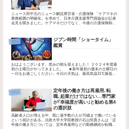
ニュース田中元のニュース解説厚労省・介護保険 「ケアマネの
業務範囲の明確化」を求めて、日本介護支援専門員協会が記者
会見を開きました。ケアマネだけでなく、今後の介護保険制度
のあり方を見すえるうえで重要な提起です。背景にあるのは、
高齢者１人１人...
ジブン時間「ショータイム」
コラム
鑑賞
おはようございます。恵みの朝を迎えました！ ２０２４年度最
初の土曜日がやってきました。 ★新年最初の週末の土曜日の
一日をお過ごしください。今日の天気は、最高気温31℃最低気
温25℃降水確率30％です。休日を利用してジブン時間を確保し
て「シ...
定年後の働き方は再雇用､転
コラム
職､起業だけではない…専門家
が｢幸福度が高い｣と勧める第4
の選択肢
高齢者人口が増える中、既に過半数の人が70歳まで働いている
という統計がある。法政大学大学院教授の石山恒貴さんは「定
年後の働き方については、定年再雇用などの勤務継続か転職、