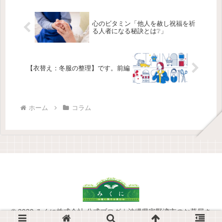
心のビタミン「他人を赦し祝福を祈
る人者になる秘訣とは❔」
【衣替え：冬服の整理】です。前編
ホーム
コラム
© 2020 みくに株式会社 公式ブログ｜沖縄県宜野湾市のお墓屋さ
ん.