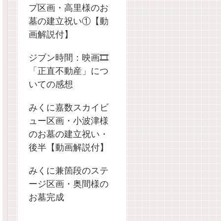
プ区画・高里様のお
墓の建立祝い①【動
画解説付】
ジブン時間：映画🎞️
「正直不動産」につ
いての感想
みくに嘉数スカイビ
ュー区画・小波津様
のお墓の建立祝い・
後半【動画解説付】
みくに兼箇段のステ
ージ区画・奥間様の
お墓完成