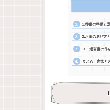
1.葬儀の準備と
2.お墓の選び方
３・遺言書の作
まとめ：家族と