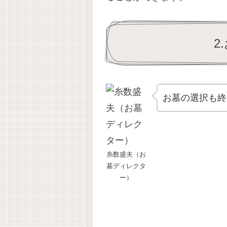
2
お墓の選択も終
糸数盛夫（お
墓ディレクタ
ー）