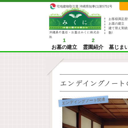
宅地建物取引業 沖縄県知事(1)第5751号
お客様満足度
お墓の建立
建て替え実績
沖縄県の墓石・お墓はみくに株式会
数!
社
1
2
お墓の建立
霊園紹介
墓じま
エンデイングノート
エンデイングノート関連