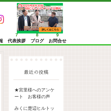
7
8
9
報
代表挨拶
ブログ
お問合せ
最近の投稿
★宮里様へのアンケ
ート お客様の声
みくに楚辺ヒルトッ