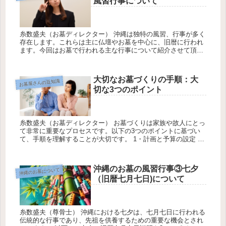
風習行事について
糸数盛夫（お墓ディレクター） 沖縄は独特の風習、行事が多く
存在します。これらは主に仏壇やお墓を中心に、旧暦に行われ
ます。今回はお墓で行われる主な行事について紹介させて頂き
ます。 1・沖縄な主な5つのお墓の風習行事 ①ジュールクニチ
（十六日）...
大切なお墓づくりの手順：大
お墓屋さんの豆知識
切な3つのポイント
糸数盛夫（お墓ディレクター） お墓づくりは家族や故人にとっ
て非常に重要なプロセスです。以下の3つのポイントに基づい
て、手順を理解することが大切です。 1・計画と予算の設定 営
業担当：上原 お墓を作る最初のステップは、しっかりとした計
画と予算...
沖縄のお墓の風習行事③七夕
沖縄のお墓について
（旧暦七月七日)について
糸数盛夫（尊骨士） 沖縄における七夕は、七月七日に行われる
伝統的な行事であり、先祖を供養するための重要な機会とされ