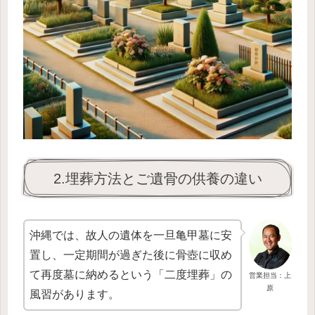
2.埋葬方法とご遺骨の供養の違い
沖縄では、故人の遺体を一旦亀甲墓に安
置し、一定期間が過ぎた後に骨壺に収め
て再度墓に納めるという「二度埋葬」の
営業担当：上
原
風習があります。