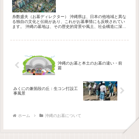
糸数盛夫（お墓ディレクター） 沖縄県は、日本の他地域と異な
る独自の文化と伝統があり、これがお墓事情にも反映されてい
ます。 沖縄の墓地は、その歴史的背景や風土、社会構造に深く
根付いており、近年ではいくつかの課題が浮き彫りになってい
ます。 以下...
沖縄のお墓と本土のお墓の違い・前
篇
みくにの兼箇段の丘：生コン打設工
事風景
ホーム
沖縄のお墓について