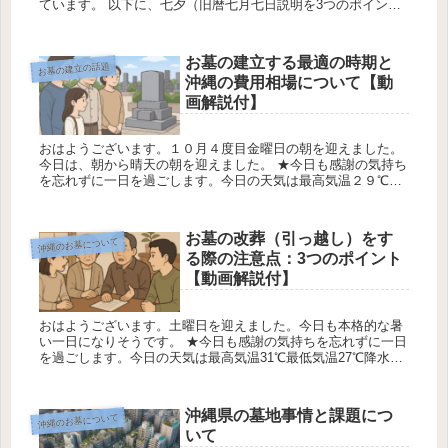
ています。 以下に、七夕（旧暦七月七日説明を3つのポイント
にまとめます。 ①七夕行事の歴史と背景とは？ 営業担当：上
原 この行...
お墓の建立する最適の時期と
お墓の建立の話題
沖縄の費用相場について【動
画解説付】
おはようございます。１０月４度目金曜日の朝を迎えました。
今日は、朝から晴天の朝を迎えました。 ★今日も感謝の気持ち
を忘れずに一日を過ごします。今日の天気は最高気温２９℃最
低気温2５℃降水確率５0％です 糸数盛夫（お墓ディレクター）
お墓を建...
お墓の改葬（引っ越し）をす
沖縄のお墓について
る際の注意点：3つのポイント
【動画解説付】
おはようございます。土曜日を迎えました。今日も本格的な暑
い一日になりそうです。 ★今日も感謝の気持ちを忘れずに一日
を過ごします。今日の天気は最高気温31℃最低気温27℃降水確
率20％です 糸数盛夫 お墓の改葬（引っ越し）をする際の注意
点3つ...
沖縄県の墓地事情と課題につ
沖縄のお墓について
いて