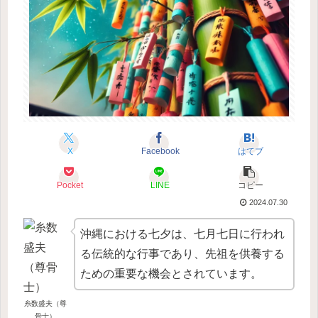
X
Facebook
はてブ
Pocket
LINE
コピー
2024.07.30
沖縄における七夕は、七月七日に行われ
る伝統的な行事であり、先祖を供養する
ための重要な機会とされています。
糸数盛夫（尊
骨士）