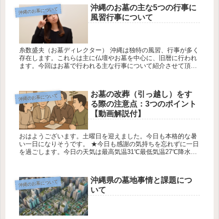
沖縄のお墓の主な5つの行事に
沖縄のお墓について
風習行事について
糸数盛夫（お墓ディレクター） 沖縄は独特の風習、行事が多く
存在します。これらは主に仏壇やお墓を中心に、旧暦に行われ
ます。今回はお墓で行われる主な行事について紹介させて頂き
ます。 1・沖縄な主な5つのお墓の風習行事 ①ジュールクニチ
（十六日）...
お墓の改葬（引っ越し）をす
沖縄のお墓について
る際の注意点：3つのポイント
【動画解説付】
おはようございます。土曜日を迎えました。今日も本格的な暑
い一日になりそうです。 ★今日も感謝の気持ちを忘れずに一日
を過ごします。今日の天気は最高気温31℃最低気温27℃降水確
率20％です 糸数盛夫 お墓の改葬（引っ越し）をする際の注意
点3つ...
沖縄県の墓地事情と課題につ
沖縄のお墓について
いて