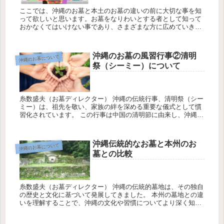
ここでは、沖縄のお墓と本土のお墓の違いの前に大切な事を知
って欲しいと思います。お墓をなりわいとする者として知って
おかなくてはいけない事であり、さまざまな方に広めていきた
い事でもあります。 お墓は誰の為に建立するのか？ 糸数盛夫
（お墓ディレク...
沖縄のお墓の風習行事②清明
沖縄のお墓について
祭（シーミー）について
糸数盛夫（お墓ディレクター） 沖縄の伝統行事、清明祭（シー
ミー）は、祖先を敬い、家族の絆を深める重要な儀式として慣
習化されています。 この行事は中国の清明節に由来し、沖縄独
特の風習と文化が融合しています。 以下に、清明祭を理解する
ための3つ...
沖縄伝統的なお墓と本州のお
沖縄のお墓について
墓との比較
糸数盛夫（お墓ディレクター） 沖縄の伝統的墓地は、その独自
の歴史と文化に基づいて発展してきました。 本州の墓地との違
いを理解することで、沖縄の文化や習慣についてより深く知る
ことができます。以下に、沖縄の墓地の歴史と特徴を本州のお
墓と比較して...