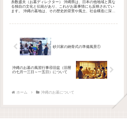
糸数盛夫（お墓ディレクター） 沖縄県は、日本の他地域と異な
る独自の文化と伝統があり、これがお墓事情にも反映されてい
ます。 沖縄の墓地は、その歴史的背景や風土、社会構造に深く
根付いており、近年ではいくつかの課題が浮き彫りになってい
ます。 以下...
砂川家の納骨式の準備風景①
沖縄のお墓の風習行事④旧盆（旧暦
の七月一三日～一五日）について
ホーム
沖縄のお墓について