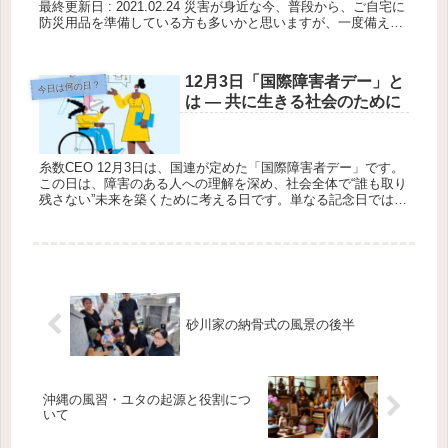
最終更新日 : 2021.02.24 災害が身近な今、普段から、ご自宅に
防災用品を準備している方も多いかと思いますが、一度備えた
ら、そのあとは部屋の片隅に放置されている…なんてことは...
12月3日「国際障害者デー」と
今日は何の日？
は ― 共に生きる社会のために
糸数CEO 12月3日は、国連が定めた「国際障害者デー」です。
この日は、障害のある人への理解を深め、社会全体で“誰も取り
残さない”未来を築くために考える日です。単なる記念日ではな
く、私たち一人ひとりの行動を見直すための大切な機会です。
ここ...
砂川家の納骨式の風景の後半
沖縄の風習・ユタの起源と役割につ
いて