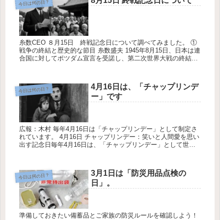
8月15日 終戦記念日について
今日は何の日？
糸数CEO ８月15日 終戦記念日について調べてみました。 ①
戦争の終結と歴史的な節目 糸数盛夫 1945年8月15日、日本は連
合国に対してポツダム宣言を受諾し、第二次世界大戦の終結を
迎えました。 この日、昭和天皇が「終戦の詔書」をラジオ...
4月16日は、「チャップリンデ
今日は何の日？
ー」です
広報：木村 毎年4月16日は「チャップリンデー」として制定さ
れています。 4月16日 チャップリンデー：笑いと人間愛を思い
出す記念日毎年4月16日は、「チャップリンデー」として世界
中で親しまれています。この日は、映画史に輝くコメディアン
であ...
3月1日は「防災用品点検の
今日は何の日？
日」。
準備しておきたい備蓄品とご家族の防災ルールを確認しよう！