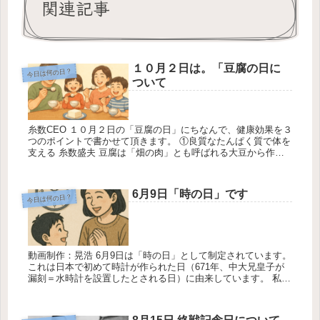
関連記事
１０月２日は。「豆腐の日に
今日は何の日？
ついて
糸数CEO １０月２日の「豆腐の日」にちなんで、健康効果を３
つのポイントで書かせて頂きます。 ①良質なたんぱく質で体を
支える 糸数盛夫 豆腐は「畑の肉」とも呼ばれる大豆から作ら
れており、良質なたんぱく質を豊富に含みます。 たんぱく質は
筋肉や...
6月9日「時の日」です
今日は何の日？
動画制作：晃浩 6月9日は「時の日」として制定されています。
これは日本で初めて時計が作られた日（671年、中大兄皇子が
漏刻＝水時計を設置したとされる日）に由来しています。 私た
ちが日常的に意識している「時間」について考えるきっかけと
なる日...