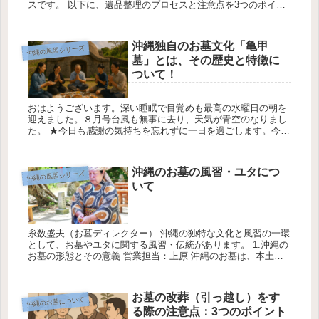
スです。 以下に、遺品整理のプロセスと注意点を3つのポイン
トでまとめました。 1.計画的な準備と整理について 営業担当：
新嘉喜...
沖縄独自のお墓文化「亀甲
沖縄の風習シリーズ
墓」とは、その歴史と特徴に
ついて！
おはようございます。深い睡眠で目覚めも最高の水曜日の朝を
迎えました。８月号台風も無事に去り、天気が青空のなりまし
た。 ★今日も感謝の気持ちを忘れずに一日を過ごします。今日
の天気は最高気温31℃最低気温28℃降水確率0％です 沖縄独自
のお墓文...
沖縄のお墓の風習・ユタにつ
沖縄の風習シリーズ
いて
糸数盛夫（お墓ディレクター） 沖縄の独特な文化と風習の一環
として、お墓やユタに関する風習・伝統があります。 1.沖縄の
お墓の形態とその意義 営業担当：上原 沖縄のお墓は、本土の
日本とは異なり、「亀甲墓」や「門型墓」といった独特の形態
を持って...
お墓の改葬（引っ越し）をす
沖縄のお墓について
る際の注意点：3つのポイント