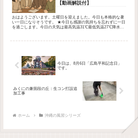
【動画解説付】
おはようございます。土曜日を迎えました。今日も本格的な暑
い一日になりそうです。 ★今日も感謝の気持ちを忘れずに一日
を過ごします。今日の天気は最高気温31℃最低気温27℃降水確
率20％です 糸数盛夫 お墓の改葬（引っ越し）をする際の注意
点3つ...
今日は、8月6日「広島平和記念日」
です。
みくにの兼箇段の丘：生コン打設追
加工事
ホーム
沖縄の風習シリーズ