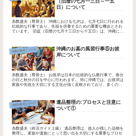
（旧暦の七月一三日～一五
日）について
糸数盛夫（尊骨士） 沖縄における七夕は、七月七日に行われる
伝統的な行事であり、先祖を供養するための重要な機会とされ
ています。 旧盆（旧暦の七月十三日から十五日）は、沖縄にお
けるお墓参りや先祖供養の重要な行事です。沖縄独自の文化と
風習が色濃く...
沖縄のお墓の風習行事⑤お彼
沖縄の風習シリーズ
岸について
糸数盛夫（尊骨士） お彼岸は日本の伝統的な仏教行事で、春分
の日と秋分の日を中心に行われます。 特に沖縄では、お彼岸は
家族や先祖を大切にする文化が強く反映されており、多くの家
庭で熱心に行われています。令和の時代においても、お彼岸の
伝統はそのま...
遺品整理の:プロセスと注意に
沖縄の風習シリーズ
ついて①
糸数盛夫（終活ガイド上級） 遺品整理は、故人が残した品物を
整理し、家族や遺族にとって思い出を大切にする重要なプロセ