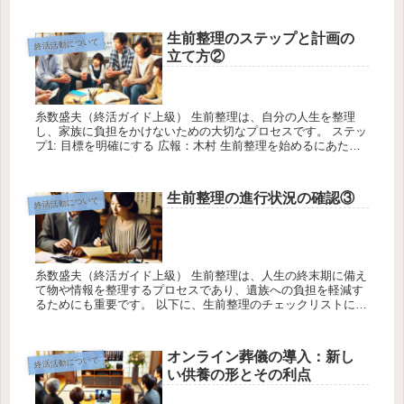
下の3つのポイントで、樹木葬の利点や近年の人気の背景を解
説します。 ポ...
生前整理のステップと計画の
終活活動について
立て方②
糸数盛夫（終活ガイド上級） 生前整理は、自分の人生を整理
し、家族に負担をかけないための大切なプロセスです。 ステッ
プ1: 目標を明確にする 広報：木村 生前整理を始めるにあた
り、まずはその目的や目標を明確にすることが重要です。 例え
ば、家族...
生前整理の進行状況の確認③
終活活動について
糸数盛夫（終活ガイド上級） 生前整理は、人生の終末期に備え
て物や情報を整理するプロセスであり、遺族への負担を軽減す
るためにも重要です。 以下に、生前整理のチェックリストに含
まれる必要な項目と 進行状況を確認する際の課題
とその解決方...
オンライン葬儀の導入：新し
終活活動について
い供養の形とその利点