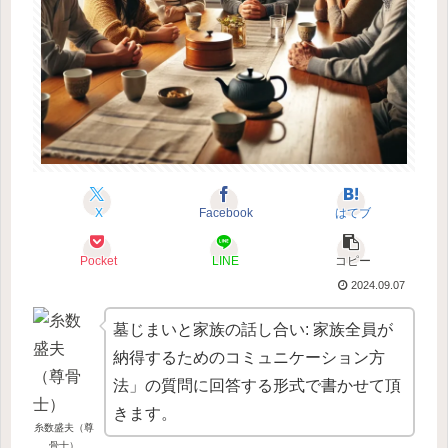
X
Facebook
はてブ
Pocket
LINE
コピー
2024.09.07
墓じまいと家族の話し合い: 家族全員が
納得するためのコミュニケーション方
法」の質問に回答する形式で書かせて頂
きます。
糸数盛夫（尊
骨士）