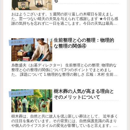
る
おはようございます。１週間の折り返しの木曜日を迎えまし
た。雲一つない晴天の天気を与えられて感謝します ★今日も感
謝の気持ちを忘れずに一日を過ごします。今日の天気は最高気
温30℃最低気温28℃降水確率0％です ① コロナ禍をきっかけに
急速に普...
生前整理と心の整理：物理的
終活活動について
な整理の関係④
糸数盛夫（お墓ディレクター） 生前整理と心の整理: 物理的な
整理と心の整理の関係について3つのポイントでまとめまし
た。 課題について 1.物理的な整理の難しさ 広報：木村 生前整
理は、物理的な整理には多くの時間と労力がかかります。 高齢
者に...
樹木葬の人気が高まる理由と
終活活動について
そのメリットについて
樹木葬は、自然と共に故人を偲ぶ新しい葬法として、 近年多く
の注目を集めています。その背景には、自然保護意識の高まり
や個人のライフスタイルの変化が影響していると言えます。以