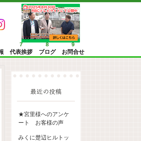
7
8
9
報
代表挨拶
ブログ
お問合せ
最近の投稿
★宮里様へのアンケ
ート お客様の声
みくに楚辺ヒルトッ