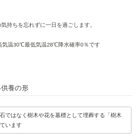
の気持ちを忘れずに一日を過ごします。
気温30℃最低気温28℃降水確率0％です
い供養の形
石ではなく樹木や花を墓標として埋葬する「樹木
ています