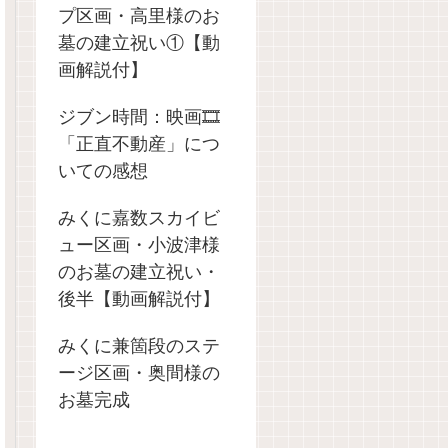
プ区画・高里様のお
墓の建立祝い①【動
画解説付】
ジブン時間：映画🎞️
「正直不動産」につ
いての感想
みくに嘉数スカイビ
ュー区画・小波津様
のお墓の建立祝い・
後半【動画解説付】
みくに兼箇段のステ
ージ区画・奥間様の
お墓完成