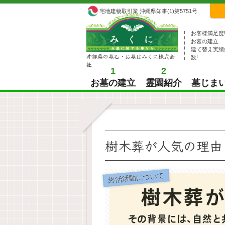
宅地建物取引業 沖縄県知事(1)第5751号
お客様満足度
お墓の建立
建て替え実績
沖縄県の墓石・お墓はみくに株式会
数!
社
1
2
お墓の建立
霊園紹介
墓じま
樹木葬が人気の理由
終活活動について