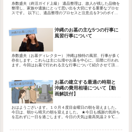
糸数盛夫（終活ガイド上級） 遺品整理は、故人が残した品物を
整理し、家族や遺族にとって思い出を大切にする重要なプロセ
スです。 以下に、遺品整理のプロセスと注意点を3つのポイン
トでまとめました。 1.計画的な準備と整理について 営業担当：
新嘉喜...
沖縄のお墓の主な5つの行事に
沖縄のお墓について
風習行事について
糸数盛夫（お墓ディレクター） 沖縄は独特の風習、行事が多く
存在します。これらは主に仏壇やお墓を中心に、旧暦に行われ
ます。今回はお墓で行われる主な行事について紹介させて頂き
ます。 1・沖縄な主な5つのお墓の風習行事 ①ジュールクニチ
（十六日）...
お墓の建立する最適の時期と
お墓の建立の話題
沖縄の費用相場について【動
画解説付】
おはようございます。１０月４度目金曜日の朝を迎えました。
今日は、朝から晴天の朝を迎えました。 ★今日も感謝の気持ち
を忘れずに一日を過ごします。今日の天気は最高気温２９℃最
低気温2５℃降水確率５0％です 糸数盛夫（お墓ディレクター）
お墓を建...