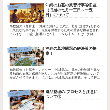
沖縄のお墓の風習行事④旧盆
沖縄の風習シリーズ
（旧暦の七月一三日～一五
日）について
糸数盛夫（尊骨士） 沖縄における七夕は、七月七日に行われる
伝統的な行事であり、先祖を供養するための重要な機会とされ
ています。 旧盆（旧暦の七月十三日から十五日）は、沖縄にお
けるお墓参りや先祖供養の重要な行事です。沖縄独自の文化と
風習が色濃く...
沖縄の墓地問題の解決策の提
沖縄のお墓について
案！
糸数盛夫（お墓ディレクター） 沖縄県は、日本の他地域と異な
る独自の文化と伝統があり、これがお墓問題の解決策について
提案させて頂きます。 以下に、沖縄県の墓地問題、そして解決
策の提案を三つの三つのポイントに分けてまとめます。 提案①
共同墓地...
遺品整理の:プロセスと注意に
沖縄の風習シリーズ
ついて①