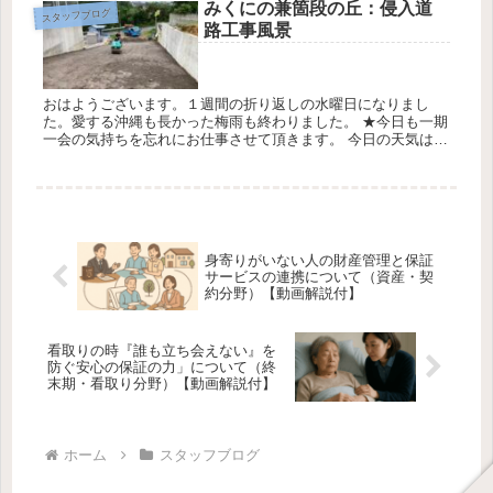
みくにの兼箇段の丘：侵入道
スタッフブログ
路工事風景
おはようございます。１週間の折り返しの水曜日になりまし
た。愛する沖縄も長かった梅雨も終わりました。 ★今日も一期
一会の気持ちを忘れにお仕事させて頂きます。 今日の天気は最
高気温31℃最低気温27℃降水確率20％ みくにの兼箇段の丘の転
落防止...
身寄りがいない人の財産管理と保証
サービスの連携について（資産・契
約分野）【動画解説付】
看取りの時『誰も立ち会えない』を
防ぐ安心の保証の力」について（終
末期・看取り分野）【動画解説付】
ホーム
スタッフブログ