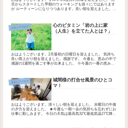
旦からスタートした早朝のウォーキングも徐々にではあります
が ルーティーンになりつつあります。良い朝を迎えました。感
謝です。 今週も楽しみながらウォーキングに励みます。 今日
の天気は最...
心のビタミン「岩の上に家
スタッフブログ
（人生）を立てた人とは？」
おはようございます。2月最初の日曜日を迎えました。 気持ち
良い雨上がり朝を迎えました。感謝です。 今週も、恵みの中で
感謝の1週間を過ごす事が出来ました。 ※今週の一番の恵み
は、愛する家族・友人・職場の仲間も大きな事故・病気から守
られた事が最...
城間様の打合せ風景のひとコ
スタッフブログ
マ！
おはようございます。清々しい朝を迎えました。 水曜日の午後
の夕方を迎えました。 ★今週も一期一会の気持ちを忘れずにお
仕事に勤しみます。 今日の天気は最高気32℃最低気温27℃降水
確率10％です。 今朝は、みくにの楚辺の丘の城間様のお墓につ
い...