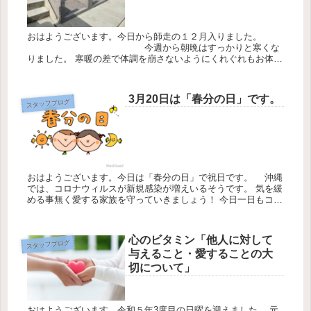
おはようございます。今日から師走の１２月入りました。
今週から朝晩はすっかりと寒くな
りました。 寒暖の差で体調を崩さないようにくれぐれもお体を
ご自愛下さい。 今日も感謝の気持ちを忘れずに過ごさせて頂き
ます。 今日の...
3月20日は「春分の日」です。
スタッフブログ
おはようございます。今日は「春分の日」で祝日です。 沖縄
では、コロナウィルスが新規感染が増えいるそうです。 気を緩
める事無く愛する家族を守っていきましょう！ 今日一日もコロ
ナウィルス対策を徹底意識して 「うつらない・うつさない」
「3密を避...
心のビタミン「他人に対して
スタッフブログ
与えること・愛することの大
切について」
おはようございます。令和５年3度目の日曜を迎えました。 元