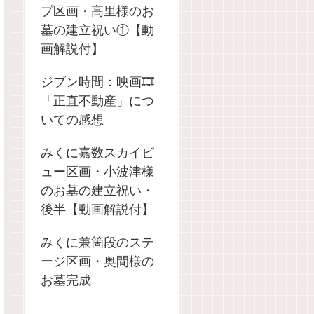
プ区画・高里様のお
墓の建立祝い①【動
画解説付】
ジブン時間：映画🎞️
「正直不動産」につ
いての感想
みくに嘉数スカイビ
ュー区画・小波津様
のお墓の建立祝い・
後半【動画解説付】
みくに兼箇段のステ
ージ区画・奥間様の
お墓完成