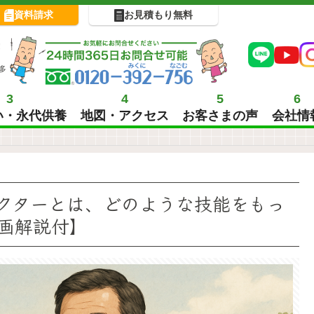
資料請求
お見積もり無料
!
多
3
4
5
6
い・永代供養
地図・アクセス
お客さまの声
会社情
クターとは、どのような技能をもっ
画解説付】