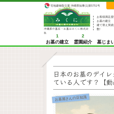
宅地建物取引業 沖縄県知事(1)第5751号
お客様満足度
お墓の建立
建て替え実績
沖縄県の墓石・お墓はみくに株式会
数!
社
1
2
お墓の建立
霊園紹介
墓じま
日本のお墓のデイレ
ている人です？【動
お墓屋さんの豆知識