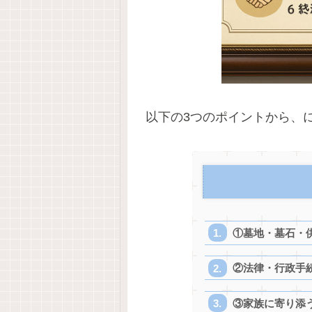
以下の3つのポイントから、
①墓地・墓石・
②法律・行政手
③家族に寄り添