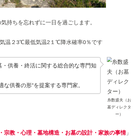
の気持ちを忘れずに一日を過ごします。
気温２3℃最低気温2１℃降水確率0％です
墓・供養・終活に関する総合的な専門知
適な供養の形”を提案する専門家。
糸数盛夫（お
墓ディレクタ
ー）
・宗教・心理・墓地構造・お墓の設計・家族の事情
」