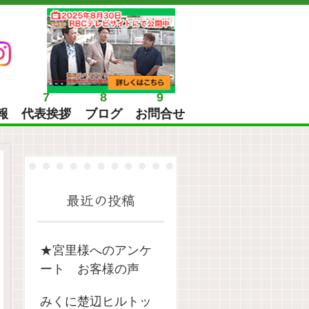
7
8
9
報
代表挨拶
ブログ
お問合せ
最近の投稿
★宮里様へのアンケ
ート お客様の声
みくに楚辺ヒルトッ