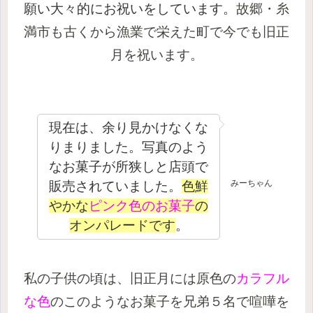
願い大々的にお祝いをしています。
故郷・糸
満市も古くから漁業で栄えた町で今でも旧正
月を祝います。
現在は、余り見かけなくな
りまりました。写真のよう
なお菓子が所狭しと店頭で
みーちゃん
販売されていました。
色鮮
やかな
ピンク色のお菓子
の
オンパレードです
。
私の子供の頃は、旧正月には原色の
カラフル
な色
のこのようなお菓子を兄弟５名で喧嘩を