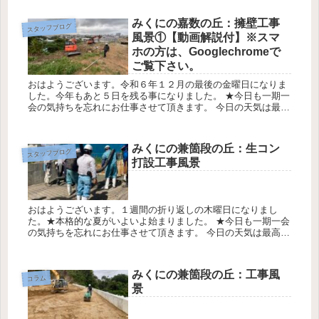
最低気...
みくにの嘉数の丘：擁壁工事
スタッフブログ
風景①【動画解説付】※スマ
ホの方は、Googlechromeで
ご覧下さい。
おはようございます。令和６年１２月の最後の金曜日になりま
した。今年もあと５日を残る事になりました。 ★今日も一期一
会の気持ちを忘れにお仕事させて頂きます。 今日の天気は最高
気温20℃最低気温17℃降水確率0％ みくにの嘉数のスカイビュ
ー区画...
みくにの兼箇段の丘：生コン
スタッフブログ
打設工事風景
おはようございます。１週間の折り返しの木曜日になりまし
た。★本格的な夏がいよいよ始まりました。 ★今日も一期一会
の気持ちを忘れにお仕事させて頂きます。 今日の天気は最高気
温31℃最低気温27℃降水確率0％ みくにの兼箇段の丘のコンク
ート打設...
みくにの兼箇段の丘：工事風
コラム
景