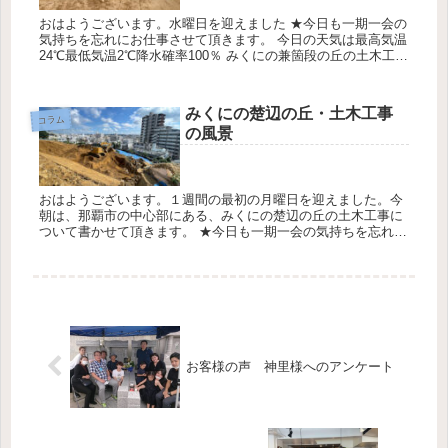
おはようございます。水曜日を迎えました ★今日も一期一会の
気持ちを忘れにお仕事させて頂きます。 今日の天気は最高気温
24℃最低気温2℃降水確率100％ みくにの兼箇段の丘の土木工事
の風景について 糸数CEO いつもお世話になっています。み
く...
みくにの楚辺の丘・土木工事
コラム
の風景
おはようございます。１週間の最初の月曜日を迎えました。今
朝は、那覇市の中心部にある、みくにの楚辺の丘の土木工事に
ついて書かせて頂きます。 ★今日も一期一会の気持ちを忘れず
にお仕事させて頂きます。 今日の天気は最高気温29℃最低気温
24℃降水...
お客様の声 神里様へのアンケート