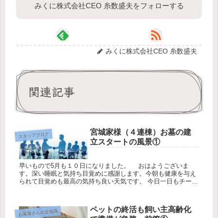
みくに株式会社CEO 糸数盛夫をフォローする
みくに株式会社CEO 糸数盛夫
関連記事
宮城家様（４連棟）お墓の建
スタッフブログ
立スタートの風景①
早いもので5月も１０日になりました。 おはようございま
す。深い睡眠と気持ち目覚めに感謝します。今朝も健康を与え
られて目覚めも最高の気持ち良い天気です。 今日一日もチー
ム・ワークを意識して頑張ります。★今日も感謝の気持ちを忘
れずにお仕事に勤...
ペットの終活も飼い主高齢化
お墓屋さんの豆知識