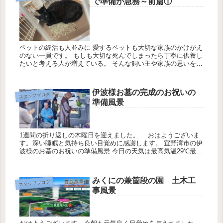
で準備が急務～前篇①
ペットの終活も人並みに 愛するペットも大切な家族のかけがえ
のない一員です。 もしも大切な死んでしまったら丁寧に供養し
たいと考える人が増えている。 そんな飼い主や家族の思いを反
映してか、現在はペットの葬儀やペットのお墓などは、今やほ
とんど人間...
伊波様お墓の完成のお祝いの
スタッフブログ
準備風景
1週間の折り返しの木曜日を迎えました。 おはようございま
す。深い睡眠と気持ち良い目覚めに感謝します。 宜野湾市の伊
波様のお墓のお祝いの準備風景 今日の天気は最高気温29℃最低
気温26℃降水確率10％です 施主の伊波様ご家族も心待ちにして
当...
みくにの兼箇段の園 土木工
スタッフブログ
事風景