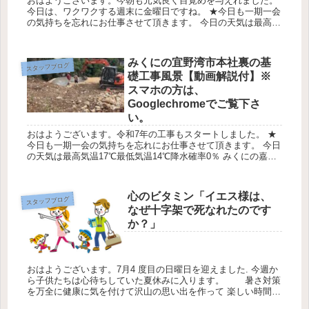
おはようございます。今朝も元気良く目覚めを与えれました。
今日は、ワクワクする週末に金曜日ですね。 ★今日も一期一会
の気持ちを忘れにお仕事させて頂きます。 今日の天気は最高気
温25℃最低気温19℃降水確率10％です。 みくにの兼箇段の丘の
伐...
みくにの宜野湾市本社裏の基
スタッフブログ
礎工事風景【動画解説付】※
スマホの方は、
Googlechromeでご覧下さ
い。
おはようございます。令和7年の工事もスタートしました。 ★
今日も一期一会の気持ちを忘れにお仕事させて頂きます。 今日
の天気は最高気温17℃最低気温14℃降水確率0％ みくにの嘉数
のベイビュー区画の工事の風景 糸数CEO 来年の３月に出来上
が...
心のビタミン「イエス様は、
スタッフブログ
なぜ十字架で死なれたのです
か？」
おはようございます。7月4 度目の日曜日を迎えました. 今週か
ら子供たちは心待ちしていた夏休みに入ります。 暑さ対策
を万全に健康に気を付けて沢山の思い出を作って 楽しい時間を
お過ごしください。 今日の天気は最高気温33℃最低気温29℃