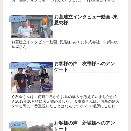
どのように情報をあつめましたか？ Ａ直接自分達で足を運び探
しまし...
お墓建立インタビュー動画 -東
お客様の声
恩納様-
お墓建立インタビュー動画 -長尾様- みくに株式会社 沖縄のお
墓屋さん
お客様の声 友寄様へのアン
お客様の声
ケート
Ｑ友寄さんは、何時ごろからお墓の購入を考えていましたか？
Ａ2019年10月頃に考え始めました。 Ｑ友寄さんは、お墓の購入
をする際に一番重視したことはなんですか？ Ａ場所にこだわり
ました。 Ｑ友寄さんは、お墓選びをする時どのように情報をあ
つ...
お客様の声 新城様へのアン
お客様の声
ケート