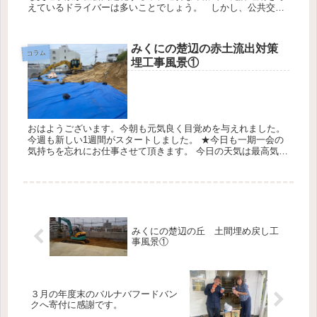
えているドライバーは多いことでしょう。 しかし、公共交通
機関が充実していない地域の住民や、家族の中でほかに運転で
きる人がいな...
みくにの楚辺の赤土流出対策
コラム
埋工事風景①
おはようございます。今朝も元気良く目覚めを与えれました。
今週も新しい1週間がスタートしました。 ★今日も一期一会の
気持ちを忘れにお仕事させて頂きます。 今日の天気は最高気温
25℃最低気温20℃降水確率20％です。 みくにの楚辺の丘の土間
工...
みくにの楚辺の丘 土間埋め戻し工
事風景①
３月の年度末のバルナバフードバン
クへ寄付に感謝です。