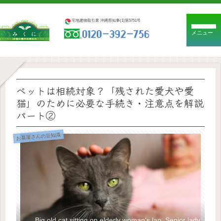
宅地建物取引業 沖縄県知事(1)第5751号
メニュー
ペットは相続対象？「残された愛犬や愛
猫」のために必要な手続き・注意点を解説
パート②
お墓屋さんの豆知識
Big old cat sitting on elderly woman's lap. Senior lady