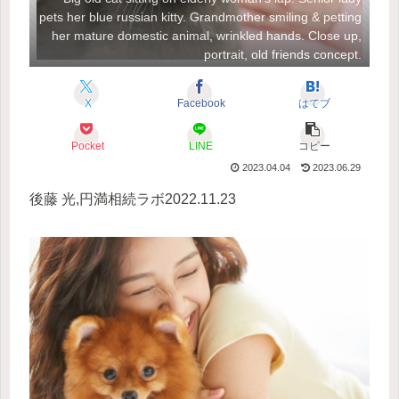
pets her blue russian kitty. Grandmother smiling & petting
her mature domestic animal, wrinkled hands. Close up,
portrait, old friends concept.
X
Facebook
はてブ
Pocket
LINE
コピー
2023.04.04
2023.06.29
後藤 光
,
円満相続ラボ
2022.11.23