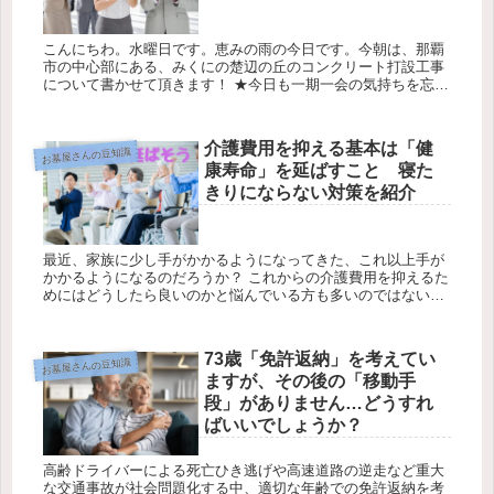
こんにちわ。水曜日です。恵みの雨の今日です。今朝は、那覇
市の中心部にある、みくにの楚辺の丘のコンクリート打設工事
について書かせて頂きます！ ★今日も一期一会の気持ちを忘れ
ずにお仕事させて頂きます。 今日の天気は最高気温25℃最低気
温20℃降...
介護費用を抑える基本は「健
お墓屋さんの豆知識
康寿命」を延ばすこと 寝た
きりにならない対策を紹介
最近、家族に少し手がかかるようになってきた、これ以上手が
かかるようになるのだろうか？ これからの介護費用を抑えるた
めにはどうしたら良いのかと悩んでいる方も多いのではないで
しょうか。 さらに介護費用がかかってきた時には、いろいろな
制度を利用す...
73歳「免許返納」を考えてい
お墓屋さんの豆知識
ますが、その後の「移動手
段」がありません…どうすれ
ばいいでしょうか？
高齢ドライバーによる死亡ひき逃げや高速道路の逆走など重大
な交通事故が社会問題化する中、適切な年齢での免許返納を考