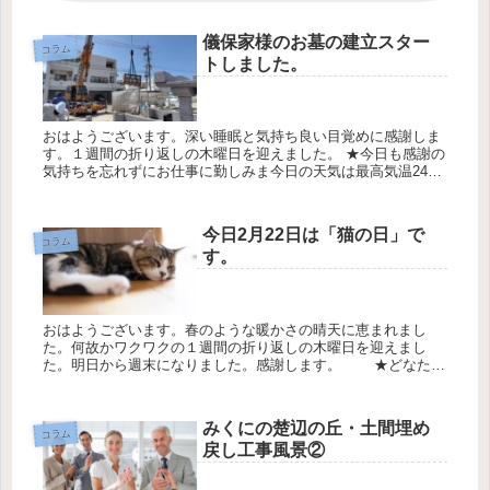
儀保家様のお墓の建立スター
コラム
トしました。
おはようございます。深い睡眠と気持ち良い目覚めに感謝しま
す。１週間の折り返しの木曜日を迎えました。 ★今日も感謝の
気持ちを忘れずにお仕事に勤しみま今日の天気は最高気温24℃
最低気温17℃降水確率50％です 那覇市内を見下ろせる風光明媚
な場所...
今日2月22日は「猫の日」で
コラム
す。
おはようございます。春のような暖かさの晴天に恵まれまし
た。何故かワクワクの１週間の折り返しの木曜日を迎えまし
た。明日から週末になりました。感謝します。 ★どなた様
も楽しい一日を過ごして下さい 今日の天気は最高気温26℃最
低19℃降水確率...
みくにの楚辺の丘・土間埋め
コラム
戻し工事風景②