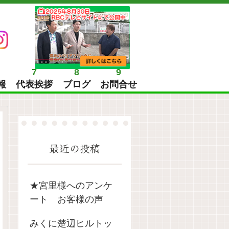
7
8
9
報
代表挨拶
ブログ
お問合せ
最近の投稿
★宮里様へのアンケ
ート お客様の声
みくに楚辺ヒルトッ