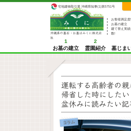
宅地建物取引業 沖縄県知事(1)第5751号
お客様満足度
お墓の建立
建て替え実績
沖縄県の墓石・お墓はみくに株式会
数!
社
1
2
お墓の建立
霊園紹介
墓じま
運転する高齢者の親
帰省した時にしたい
盆休みに読みたい記
コラム