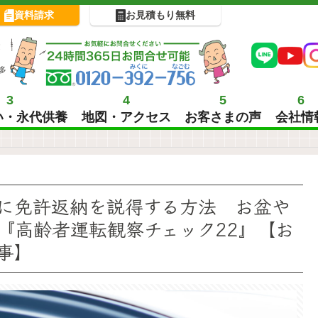
資料請求
お見積もり無料
!
多
3
4
5
6
い・永代供養
地図・アクセス
お客さまの声
会社情
に免許返納を説得する方法 お盆や
『高齢者運転観察チェック22』【お
事】