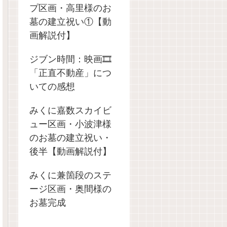
プ区画・高里様のお
墓の建立祝い①【動
画解説付】
ジブン時間：映画🎞️
「正直不動産」につ
いての感想
みくに嘉数スカイビ
ュー区画・小波津様
のお墓の建立祝い・
後半【動画解説付】
みくに兼箇段のステ
ージ区画・奥間様の
お墓完成