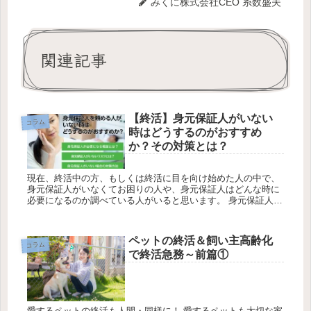
みくに株式会社CEO 糸数盛夫
関連記事
【終活】身元保証人がいない
コラム
時はどうするのがおすすめ
か？その対策とは？
現在、終活中の方、もしくは終活に目を向け始めた人の中で、
身元保証人がいなくてお困りの人や、身元保証人はどんな時に
必要になるのか調べている人がいると思います。 身元保証人と
は「自分の身元を保証する第三者のこと」であり、終活を行っ
ていく上で高齢...
ペットの終活＆飼い主高齢化
コラム
で終活急務～前篇①
愛するペットの終活も人間・同様に！ 愛するペットも大切な家