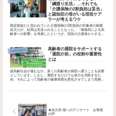
コラム
「綱渡り生活」…それでも
「介護保険の2割負担は妥当」
と認知症の母がいる現役ケア
ラーが考えるワケ
既定路線だと思われていた介護保険の2割負担の対象者の範囲
拡大だが、結局は見送られることとなった。「物価高による高
齢者への影響」を考慮したというが、現役の介護者からすると
「2割負担は妥当」という意見もある。 『おばあちゃんは、ぼ
くが介護します...
高齢者の通院をサポートする
沖縄終活案内所
「通院介助」の役割や重要性
とは
超高齢社会が進むなか、多くの高齢者が病院へ通うことを必要
としています。しかし、通院するだけでも体力を消耗するた
め、それによって高齢者の健康状態を悪化させてしまう危険性
があります。そのため現在注目されているのが、高齢者の通院
をサポートする通院...
★佐久田 様へのアンケート お客様
の声