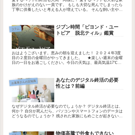
族のかけがえのない一員です。 もしも大切な死んでしまったら
丁寧に供養したいと考える人が増えている。 そんな飼い主や家
族の思いを反映してか、現在はペットの葬儀やペットのお墓な
どは、今や...
ジブン時間「ビヨンド・ユー
コラム
トピア 脱北ティル」鑑賞
おはようございます。恵みの朝を迎えました！ ２０２４年3度
目の２度目の金曜日がやってきました。 ★楽しい週末の金曜
日の一日をお過ごしください。今日の天気は、最高気温17℃最
低気温14℃降水確率20％です。休日を利用してジブン時間を確
保して...
あなたのデジタル終活の必要
お墓屋さんの豆知識
性とは？前編
なぜデジタル終活が必要なのでしょうか？ デジタル終活とは、
何か？ 自分が死んだら、パソコンやスマートフォンのデータは
どうなるのでしょうか？ 残された家族にもめごとが起きないよ
うにデジタル分野に気を配り、日頃から対策を考えておくこと
が必要とな...
物価高騰で外食もできない