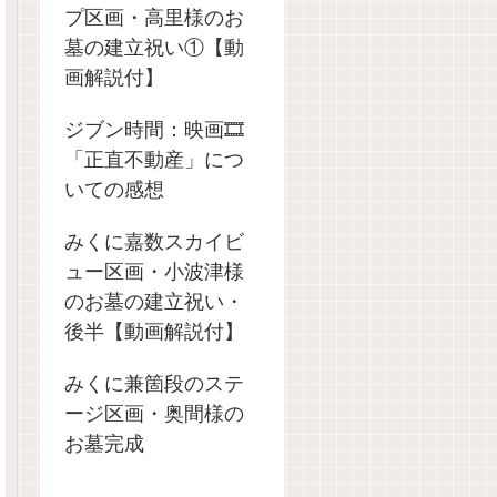
プ区画・高里様のお
墓の建立祝い①【動
画解説付】
ジブン時間：映画🎞️
「正直不動産」につ
いての感想
みくに嘉数スカイビ
ュー区画・小波津様
のお墓の建立祝い・
後半【動画解説付】
みくに兼箇段のステ
ージ区画・奥間様の
お墓完成