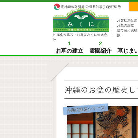
宅地建物取引業 沖縄県知事(1)第5751号
お客様満足度
お墓の建立
建て替え実績
沖縄県の墓石・お墓はみくに株式会
数!
社
1
2
お墓の建立
霊園紹介
墓じま
沖縄のお盆の歴史し
沖縄の風習シリーズ