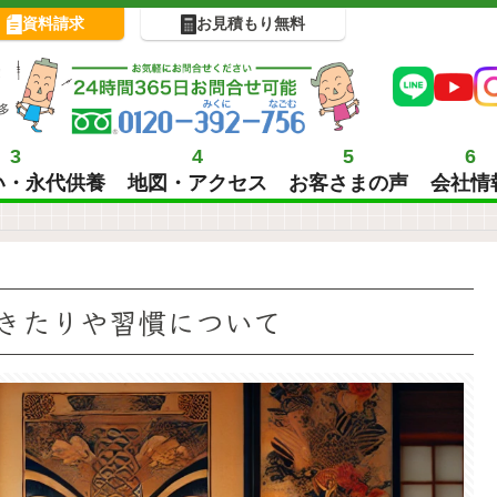
資料請求
お見積もり無料
!
多
3
4
5
6
い・永代供養
地図・アクセス
お客さまの声
会社情
きたりや習慣について