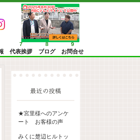
7
8
9
報
代表挨拶
ブログ
お問合せ
最近の投稿
★宮里様へのアンケ
ート お客様の声
みくに楚辺ヒルトッ