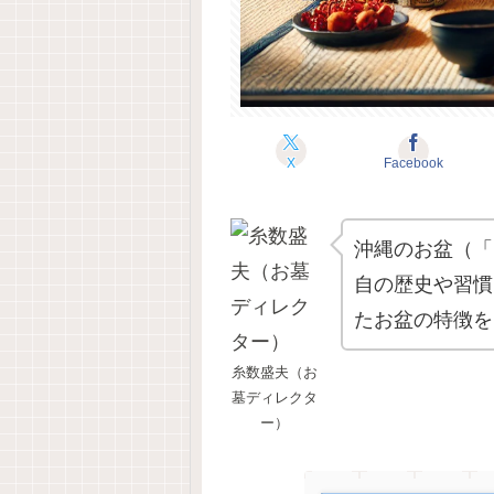
X
Facebook
沖縄のお盆（「
自の歴史や習慣
たお盆の特徴を
糸数盛夫（お
墓ディレクタ
ー）