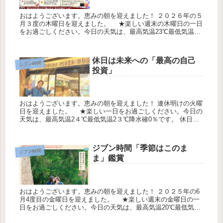
おはようございます。恵みの朝を迎えました！ ２０２６年の５
月３度の木曜日を迎えました。 ★楽しい週末の木曜日の一日
をお過ごしください。今日の天気は、最高気温23℃最低気温１
９℃降水確２0％です。 時代の変化と共にさらなる進化を遂げ
た『プラ...
休日は未来への「最高の自己
ジブン時間
投資」
おはようございます。恵みの朝を迎えました！ 連休明けの火曜
日を迎えました。 ★楽しい一日をお過ごしください。今日の
天気は、最高気温2４℃最低気温2３℃降水確0％です。 休日を
楽しむ事を心がけていること 糸数CEO 還暦を迎え、さらに円
熟味...
ジブン時間「季節はこのま
ジブン時間
ま」鑑賞
おはようございます。恵みの朝を迎えました！ ２０２５年の6
月4度目の金曜日を迎えました。 ★楽しい週末の金曜日の一
日をお過ごしください。今日の天気は、最高気温20℃最低気温
18℃降水確70％です。 ジブン時間を確保して「季節はこのまま