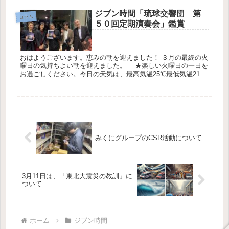
で」...
ジブン時間「琉球交響団 第
コラム
５０回定期演奏会」鑑賞
おはようございます。恵みの朝を迎えました！ ３月の最終の火
曜日の気持ちよい朝を迎えました。 ★楽しい火曜日の一日を
お過ごしください。今日の天気は、最高気温25℃最低気温21℃
降水確率0％です。 第５０回の琉球交響楽団を鑑賞 糸数CEO
去...
みくにグループのCSR活動について
3月11日は、「東北大震災の教訓」に
ついて
ホーム
ジブン時間