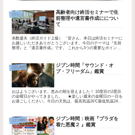
高齢者向け終活セミナーで生
コラム
前整理や遺言書作成にについ
て
糸数盛夫（終活ガイド上級） 「皆さん、本日は終活セミナーに
お越しいただきありがとうございます。今日のテーマは『生前
整理』と『遺言書作成』です。 これから3つの重要なポイント
を中心にお話しします。一緒に考えながら進めていきましょ
う。 ポイント...
ジブン時間「サウンド・オ
ジブン時間
ブ・フリーダム」鑑賞
おはようございます。恵みの朝を迎えました！ 10度目の2度目
の金曜日がやってきました。 ★楽しい週末の金曜日の一日を
お過ごしください。今日の天気は、最高気温26℃最低気温24℃
降水確率0％です。ジブン時間を確保して「ジブン時間「サウ
ンド・...
ジブン時間：映画『プラダを
ジブン時間
着た悪魔２ 』鑑賞