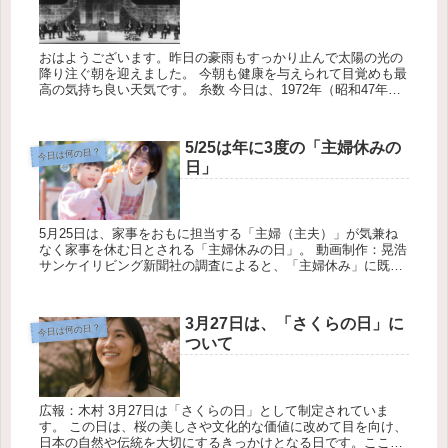
おはようございます。昨日の豪雨もすっかり止んで太陽の光の
降り注ぐ朝を迎えました。 今朝も健康を与えられて目覚めも最
高の気持ち良い天気です。 糸数 今日は、1972年（昭和47年）5
月15日午前零時沖縄本土復帰記念日です。 1971年（昭和4...
5/25は年に3度の「主婦休みの
今日は何の日？
日」
5月25日は、家事をおもに担当する「主婦（主夫）」が気兼ね
なく家事を休む日とされる「主婦休みの日」。 動画制作：晃浩
サンケイリビング新聞社の調査によると、「主婦休み」に既婚
女性が休みたい時間は「丸1日」、希望の過ごし方は「家での
んびりくつ...
3月27日は、「さくらの日」に
今日は何の日？
ついて
広報：木村 3月27日は「さくらの日」として制定されていま
す。 この日は、桜の美しさや文化的な価値に改めて目を向け、
日本の自然や伝統を大切にするきっかけとなる日です。ここで