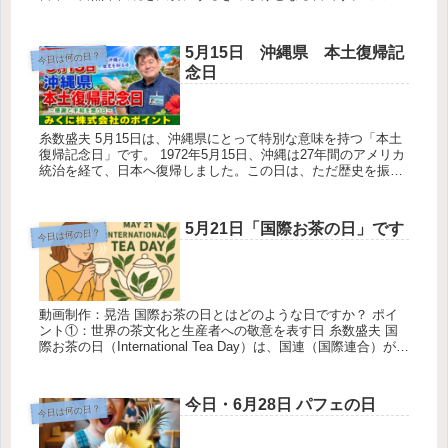
は、さくらの日に込められた意味や魅力を3つのポイントに分
けてご紹介し...
5月15日 沖縄県 本土復帰記
今日は何の日？
念日
糸数盛夫 5月15日は、沖縄県にとって特別な意味を持つ「本土
復帰記念日」です。 1972年5月15日、沖縄は27年間のアメリカ
統治を経て、日本へ復帰しました。この日は、ただ歴史を振り
返るだけでなく、平和の尊さや地域文化の大切さ、そして未来
へ...
5月21日「国際お茶の日」です
今日は何の日？
動画制作：晃浩 国際お茶の日とはどのような日ですか？ ポイ
ント①：世界の茶文化と生産者への敬意を表す日 糸数盛夫 国
際お茶の日（International Tea Day）は、国連（国際連合）が制
定した公式な国際デーで、毎年5月21日に世界...
今日・6月28日 パフェの日
今日は何の日？