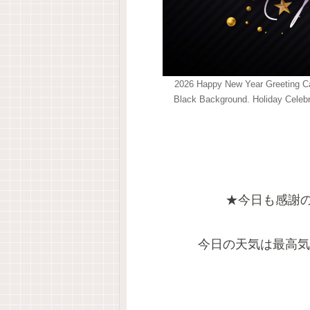
2026 Happy New Year Greeting Car
Black Background. Holiday Celebra
★今日も感謝
今日の天気は最高気