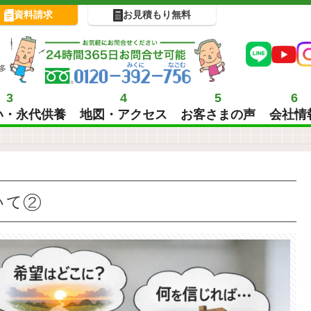
資料請求
お見積もり無料
!
多
3
4
5
6
い・永代供養
地図・アクセス
お客さまの声
会社情
いて②