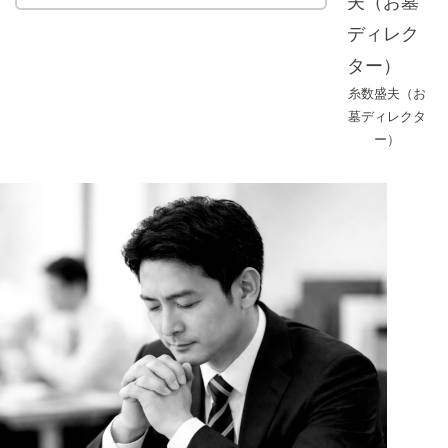
糸数盛夫（お
墓ディレクタ
ー）