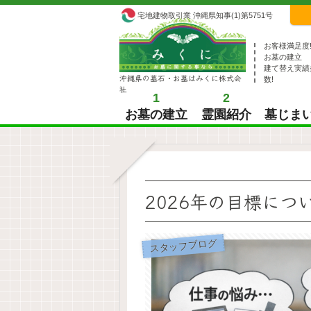
宅地建物取引業 沖縄県知事(1)第5751号
お客様満足度
お墓の建立
建て替え実績
沖縄県の墓石・お墓はみくに株式会
数!
社
1
2
お墓の建立
霊園紹介
墓じま
2026年の目標につ
スタッフブログ