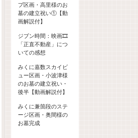
プ区画・高里様のお
墓の建立祝い①【動
画解説付】
ジブン時間：映画🎞️
「正直不動産」につ
いての感想
みくに嘉数スカイビ
ュー区画・小波津様
のお墓の建立祝い・
後半【動画解説付】
みくに兼箇段のステ
ージ区画・奥間様の
お墓完成