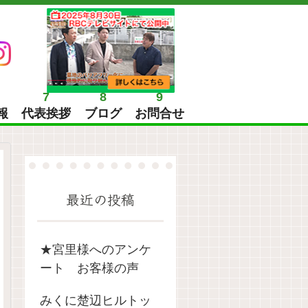
7
8
9
報
代表挨拶
ブログ
お問合せ
最近の投稿
★宮里様へのアンケ
ート お客様の声
みくに楚辺ヒルトッ