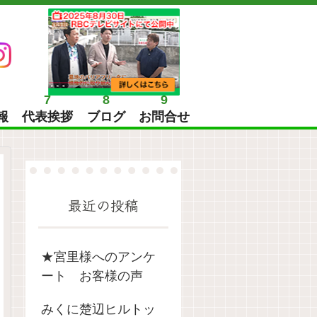
7
8
9
報
代表挨拶
ブログ
お問合せ
最近の投稿
★宮里様へのアンケ
ート お客様の声
みくに楚辺ヒルトッ