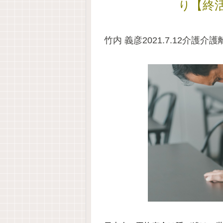
り【終
竹内 義彦2021.7.12介護