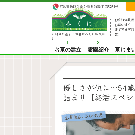
宅地建物取引業 沖縄県知事(1)第5751号
お客様満足度
お墓の建立
建て替え実績
沖縄県の墓石・お墓はみくに株式会
数!
社
1
2
お墓の建立
霊園紹介
墓じま
優しさが仇に…54
詰まり【終活スペシ
お墓屋さんの豆知識