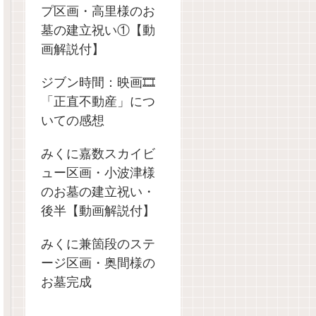
プ区画・高里様のお
墓の建立祝い①【動
画解説付】
ジブン時間：映画🎞️
「正直不動産」につ
いての感想
みくに嘉数スカイビ
ュー区画・小波津様
のお墓の建立祝い・
後半【動画解説付】
みくに兼箇段のステ
ージ区画・奥間様の
お墓完成