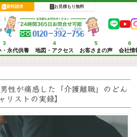
資料請求
お見積もり無料
!
多
3
4
5
6
い・永代供養
地図・アクセス
お客さまの声
会社情
歳男性が痛感した「介護離職」のどん
ャリストの実録】