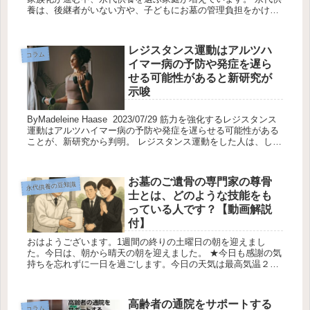
養は、後継者がいない方や、子どもにお墓の管理負担をかけた
くないと考える方にとって有効な選択肢ですが、永代供養を実
行する前に慎...
レジスタンス運動はアルツハ
コラム
イマー病の予防や発症を遅ら
せる可能性があると新研究が
示唆
ByMadeleine Haase 2023/07/29 筋力を強化するレジスタンス
運動はアルツハイマー病の予防や発症を遅らせる可能性がある
ことが、新研究から判明。 レジスタンス運動をした人は、しな
かった人よりアルツハイマー病リスクの原因...
お墓のご遺骨の専門家の尊骨
永代供養の豆知識
士とは、どのような技能をも
っている人です？【動画解説
付】
おはようございます。1週間の終りの土曜日の朝を迎えまし
た。今日は、朝から晴天の朝を迎えました。 ★今日も感謝の気
持ちを忘れずに一日を過ごします。今日の天気は最高気温２3℃
最低気温22℃降水確率0％です 糸数盛夫（お墓ディレクター）
尊骨士と...
高齢者の通院をサポートする
コラム