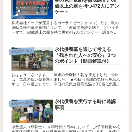
親の免許返納を徹底調査】60
歳以上の親を持つ472人にアン
ケート
株式会社イードが運営するカーライゼーション（）では、親の
運転免許の返納事情について、「何歳で免許返納？」というテ
ーマで、60歳以上の親を持つ男女472人にアンケート調査を実
施しました。 60歳以上の親の免許返納に関するアンケート調査
概要 調...
永代供養墓を通じて考える
永代供養の豆知識
「残された人への安心」３つ
のポイント【動画解説付】
おはようございます。 週末の金曜日の朝を迎えました。今日
は、気温の低い朝を迎えました。 ★今日も感謝の気持ちを忘れ
ずに一日を過ごします。今日の天気は最高気温２0℃最低気温
15℃降水確率20％です 糸数（お墓ディレクター） 現代の日本
では、「...
永代供養を実行する時に確認
永代供養の豆知識
事項
糸数盛夫（尊骨士） 令和時代の日本において、少子高齢化や核
家族化が進む中、永代供養を選ぶ家庭が増えています。 永代供