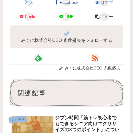
X
Facebook
はてブ
Pocket
LINE
コピー
みくに株式会社CEO 糸数盛夫をフォローする
みくに株式会社CEO 糸数盛夫
関連記事
ジブン時間「筋トレ初心者で
ジブン時間
もできるシニア向けエクササ
イズの3つのポイント」につい