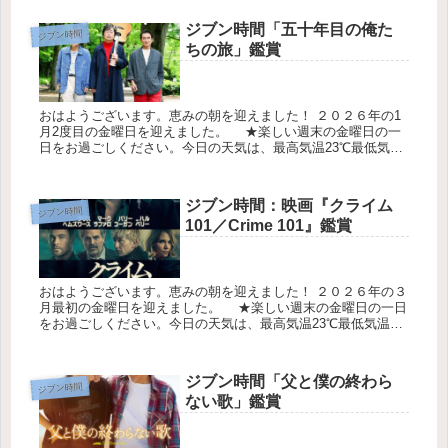
保して...
ジブン時間「五十年目の俺た
ジブン時間
ちの旅」鑑賞
おはようございます。恵みの朝を迎えました！ ２０２６年の1
月2度目の金曜日を迎えました。 ★楽しい週末の金曜日の一
日をお過ごしください。今日の天気は、最高気温23℃最低気温
22℃降水確0％です。 ジブン時間で「五十年目の俺たちの旅」
を鑑賞...
ジブン時間：映画『クライム
ジブン時間
101／Crime 101』鑑賞
おはようございます。恵みの朝を迎えました！ ２０２６年の３
月最初の金曜日を迎えました。 ★楽しい週末の金曜日の一日
をお過ごしください。今日の天気は、最高気温23℃最低気温
22℃降水確0％です。 『クライム101／Crime 101』映画に...
ジブン時間「父と僕の終わら
ジブン時間
ない歌」鑑賞