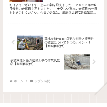
おはようございます。恵みの朝を迎えました！ ２０２５年の6
月最初の金曜日を迎えました。 ★楽しい週末の金曜日の一日
をお過ごしください。今日の天気は、最高気温20℃最低気温
18℃降水確70％です。 ジブン時間を確保して「父と僕の終わら
ない歌...
墓地売却の前に必要な測量と境界性
の確認について３つのポイント？
【動画解説付】
伊波家様お墓の改修工事の作業風景
②【動画解説付】
ホーム
ジブン時間