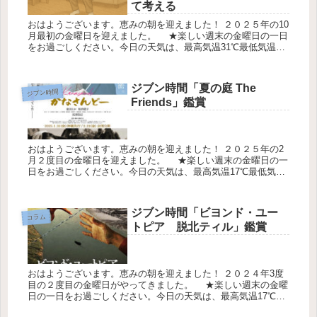
て考える
おはようございます。恵みの朝を迎えました！ ２０２５年の10
月最初の金曜日を迎えました。 ★楽しい週末の金曜日の一日
をお過ごしください。今日の天気は、最高気温31℃最低気温
28℃降水確率0％です。 筋トレ初心者でもできるシニア向けエ
クササ...
ジブン時間「夏の庭 The
ジブン時間
Friends」鑑賞
おはようございます。恵みの朝を迎えました！ ２０２５年の2
月２度目の金曜日を迎えました。 ★楽しい週末の金曜日の一
日をお過ごしください。今日の天気は、最高気温17℃最低気温
13℃降水確率0％です。ジブン時間を確保して「夏の庭 The
Fr...
ジブン時間「ビヨンド・ユー
コラム
トピア 脱北ティル」鑑賞
おはようございます。恵みの朝を迎えました！ ２０２４年3度
目の２度目の金曜日がやってきました。 ★楽しい週末の金曜
日の一日をお過ごしください。今日の天気は、最高気温17℃最
低気温14℃降水確率20％です。休日を利用してジブン時間を確