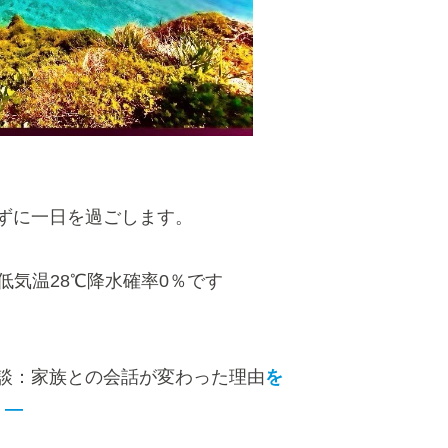
ずに一日を過ごします。
低気温28℃降水確率0％です
談：家族との会話が変わった理由
を
。―