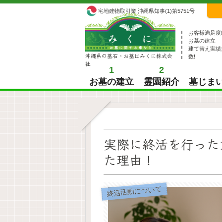
宅地建物取引業 沖縄県知事(1)第5751号
お客様満足度
お墓の建立
建て替え実績
沖縄県の墓石・お墓はみくに株式会
数!
社
1
2
お墓の建立
霊園紹介
墓じま
実際に終活を行った
た理由！
終活活動について