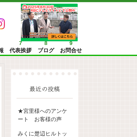
7
8
9
報
代表挨拶
ブログ
お問合せ
最近の投稿
★宮里様へのアンケ
ート お客様の声
みくに楚辺ヒルトッ