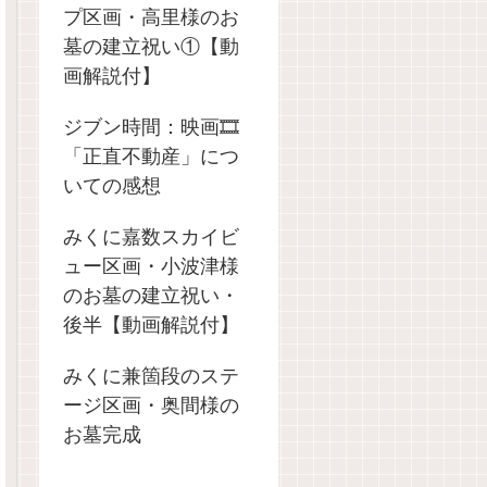
プ区画・高里様のお
墓の建立祝い①【動
画解説付】
ジブン時間：映画🎞️
「正直不動産」につ
いての感想
みくに嘉数スカイビ
ュー区画・小波津様
のお墓の建立祝い・
後半【動画解説付】
みくに兼箇段のステ
ージ区画・奥間様の
お墓完成