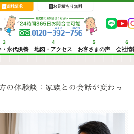
資料請求
お見積もり無料
!
多
3
4
5
6
い・永代供養
地図・アクセス
お客さまの声
会社情
方の体験談：家族との会話が変わっ